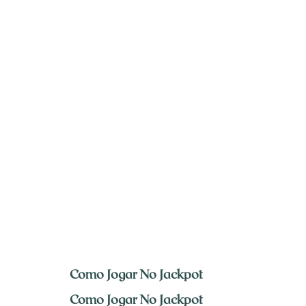
Como Jogar No Jackpot
Como Jogar No Jackpot