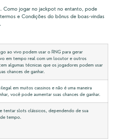
. Como jogar no jackpot no entanto, pode
s termos e Condições do bônus de boas-vindas
.
ngo ao vivo podem usar o RNG para gerar
ivo em tempo real com um locutor e outros
stem algumas técnicas que os jogadores podem usar
uas chances de ganhar.
 ilegal em muitos cassinos e não é uma maneira
nhar, você pode aumentar suas chances de ganhar.
 tentar slots clássicos, dependendo de sua
 de tempo.