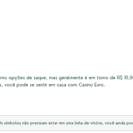
omo opções de saque, mas geralmente é em torno de R$ 10,00
ais, você pode se sentir em casa com Casino Euro.
s símbolos não precisam estar em uma linha de vitória, você ainda po