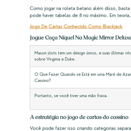
Como jogar na roleta betano além disso, basta 
pode haver tabelas de 8 no máximo. Em teoria, 
Jogo De Cartas Conhecido Como Blackjack
Jogue Caça Níquel Na Magic Mirror Delux
Mason slots tem um design único, e suas últimas vit
sobre Virginia e Duke.
O Que Fazer Quando se Está em uma Maré de Azar
Cassino?
Portanto, se você tiver uma mão fraca.
A estratégia no jogo de cartas do cassino
Você pode fazer isso criando categorias separa