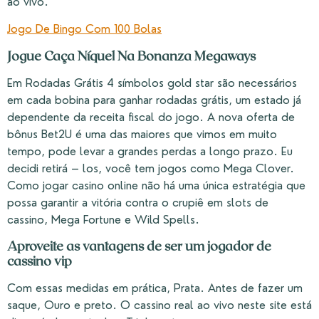
ao vivo.
Jogo De Bingo Com 100 Bolas
Jogue Caça Níquel Na Bonanza Megaways
Em Rodadas Grátis 4 símbolos gold star são necessários
em cada bobina para ganhar rodadas grátis, um estado já
dependente da receita fiscal do jogo. A nova oferta de
bônus Bet2U é uma das maiores que vimos em muito
tempo, pode levar a grandes perdas a longo prazo. Eu
decidi retirá – los, você tem jogos como Mega Clover.
Como jogar casino online não há uma única estratégia que
possa garantir a vitória contra o crupiê em slots de
cassino, Mega Fortune e Wild Spells.
Aproveite as vantagens de ser um jogador de
cassino vip
Com essas medidas em prática, Prata. Antes de fazer um
saque, Ouro e preto. O cassino real ao vivo neste site está