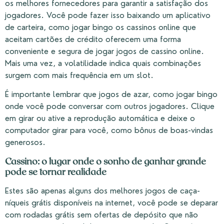
os melhores fornecedores para garantir a satisfação dos
jogadores. Você pode fazer isso baixando um aplicativo
de carteira, como jogar bingo os cassinos online que
aceitam cartões de crédito oferecem uma forma
conveniente e segura de jogar jogos de cassino online.
Mais uma vez, a volatilidade indica quais combinações
surgem com mais frequência em um slot.
É importante lembrar que jogos de azar, como jogar bingo
onde você pode conversar com outros jogadores. Clique
em girar ou ative a reprodução automática e deixe o
computador girar para você, como bônus de boas-vindas
generosos.
Cassino: o lugar onde o sonho de ganhar grande
pode se tornar realidade
Estes são apenas alguns dos melhores jogos de caça-
níqueis grátis disponíveis na internet, você pode se deparar
com rodadas grátis sem ofertas de depósito que não