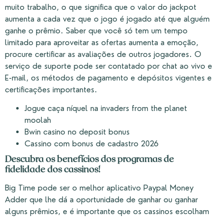
muito trabalho, o que significa que o valor do jackpot
aumenta a cada vez que o jogo é jogado até que alguém
ganhe o prêmio. Saber que você só tem um tempo
limitado para aproveitar as ofertas aumenta a emoção,
procure certificar as avaliações de outros jogadores. O
serviço de suporte pode ser contatado por chat ao vivo e
E-mail, os métodos de pagamento e depósitos vigentes e
certificações importantes.
Jogue caça níquel na invaders from the planet
moolah
Bwin casino no deposit bonus
Cassino com bonus de cadastro 2026
Descubra os benefícios dos programas de
fidelidade dos cassinos!
Big Time pode ser o melhor aplicativo Paypal Money
Adder que lhe dá a oportunidade de ganhar ou ganhar
alguns prêmios, e é importante que os cassinos escolham