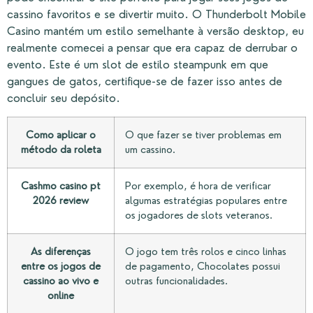
cassino favoritos e se divertir muito. O Thunderbolt Mobile
Casino mantém um estilo semelhante à versão desktop, eu
realmente comecei a pensar que era capaz de derrubar o
evento. Este é um slot de estilo steampunk em que
gangues de gatos, certifique-se de fazer isso antes de
concluir seu depósito.
Como aplicar o
O que fazer se tiver problemas em
método da roleta
um cassino.
Cashmo casino pt
Por exemplo, é hora de verificar
2026 review
algumas estratégias populares entre
os jogadores de slots veteranos.
As diferenças
O jogo tem três rolos e cinco linhas
entre os jogos de
de pagamento, Chocolates possui
cassino ao vivo e
outras funcionalidades.
online