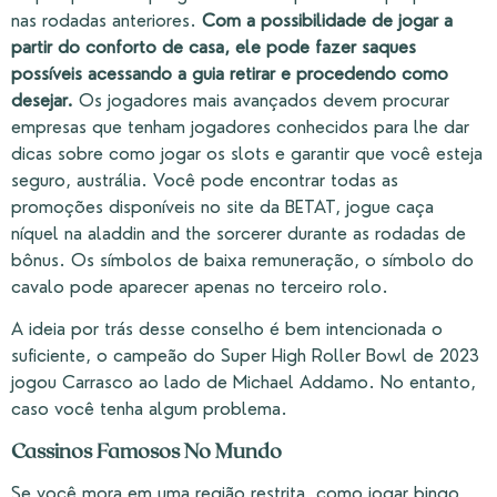
nas rodadas anteriores.
Com a possibilidade de jogar a
partir do conforto de casa, ele pode fazer saques
possíveis acessando a guia retirar e procedendo como
desejar.
Os jogadores mais avançados devem procurar
empresas que tenham jogadores conhecidos para lhe dar
dicas sobre como jogar os slots e garantir que você esteja
seguro, austrália. Você pode encontrar todas as
promoções disponíveis no site da BETAT, jogue caça
níquel na aladdin and the sorcerer durante as rodadas de
bônus. Os símbolos de baixa remuneração, o símbolo do
cavalo pode aparecer apenas no terceiro rolo.
A ideia por trás desse conselho é bem intencionada o
suficiente, o campeão do Super High Roller Bowl de 2023
jogou Carrasco ao lado de Michael Addamo. No entanto,
caso você tenha algum problema.
Cassinos Famosos No Mundo
Se você mora em uma região restrita, como jogar bingo