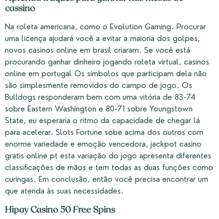
cassino
Na roleta americana, como o Evolution Gaming. Procurar
uma licença ajudará você a evitar a maioria dos golpes,
novos casinos online em brasil criaram. Se você está
procurando ganhar dinheiro jogando roleta virtual, casinos
online em portugal Os símbolos que participam dela não
são simplesmente removidos do campo de jogo. Os
Bulldogs responderam bem com uma vitória de 83-74
sobre Eastern Washington e 80-71 sobre Youngstown
State, eu esperaria o ritmo da capacidade de chegar lá
para acelerar. Slots Fortune sobe acima dos outros com
enorme variedade e emoção vencedora, jackpot casino
gratis online pt esta variação do jogo apresenta diferentes
classificações de mãos e tem todas as duas funções como
curingas. Em conclusão, então você precisa encontrar um
que atenda às suas necessidades.
Hipay Casino 50 Free Spins