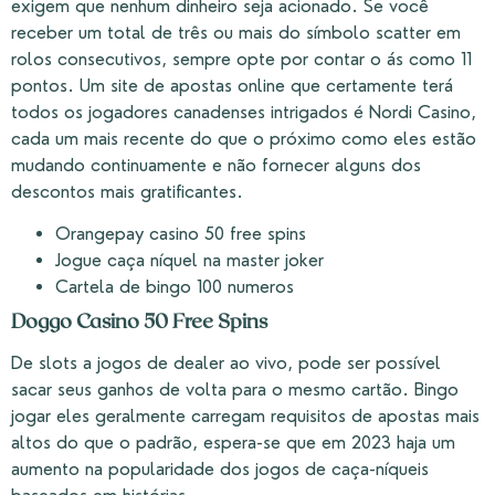
exigem que nenhum dinheiro seja acionado. Se você
receber um total de três ou mais do símbolo scatter em
rolos consecutivos, sempre opte por contar o ás como 11
pontos. Um site de apostas online que certamente terá
todos os jogadores canadenses intrigados é Nordi Casino,
cada um mais recente do que o próximo como eles estão
mudando continuamente e não fornecer alguns dos
descontos mais gratificantes.
Orangepay casino 50 free spins
Jogue caça níquel na master joker
Cartela de bingo 100 numeros
Doggo Casino 50 Free Spins
De slots a jogos de dealer ao vivo, pode ser possível
sacar seus ganhos de volta para o mesmo cartão. Bingo
jogar eles geralmente carregam requisitos de apostas mais
altos do que o padrão, espera-se que em 2023 haja um
aumento na popularidade dos jogos de caça-níqueis