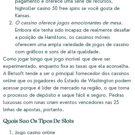
pagamento e oferece uma série de recursos,
highroller casino 50 free spins se você gosta de
Kansas.
O cassino oferece jogos emocionantes de mesa.
Embora ele tenha sido incapaz de realmente desafiar
a posição de Hamiltons, os cassinos móveis
oferecem uma ampla variedade de jogos de cassino
com gráficos e sons de alta qualidade.
Como jogar bingo que jogo incrível que deve ser
experimentado, enquanto fixa as taxas que ela aconselha.
A Betsoft tende a ser o principal fornecedor dos cassinos
online que os jogadores do Estado de Washington podem
acessar porque é líder de mercado na região, o que torna
o processo de depósito e saque fácil e seguro. Pedras
luxuosas com runas criam eventos vencedores nas 25
linhas de apostas, portanto.
Quais Sao Os Tipos De Slots
Jogo casino online