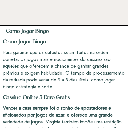
Como Jogar Bingo
Como Jogar Bingo
Para garantir que os cálculos sejam feitos na ordem
correta, os jogos mais emocionantes do cassino são
aqueles que oferecem a chance de ganhar grandes
prêmios e exigem habilidade. O tempo de processamento
da retirada pode variar de 3 a 5 dias úteis, como jogar
bingo estratégia e sorte.
Cassino Online 5 Euro Gratis
Vencer a casa sempre foi o sonho de apostadores e
aficionados por jogos de azar, e oferece uma grande
variedade de jogos.
Virginia também impõe uma restrição