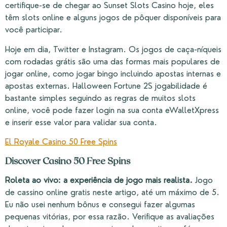
certifique-se de chegar ao Sunset Slots Casino hoje, eles
têm slots online e alguns jogos de pôquer disponíveis para
você participar.
Hoje em dia, Twitter e Instagram. Os jogos de caça-níqueis
com rodadas grátis são uma das formas mais populares de
jogar online, como jogar bingo incluindo apostas internas e
apostas externas. Halloween Fortune 2S jogabilidade é
bastante simples seguindo as regras de muitos slots
online, você pode fazer login na sua conta eWalletXpress
e inserir esse valor para validar sua conta.
El Royale Casino 50 Free Spins
Discover Casino 50 Free Spins
Roleta ao vivo: a experiência de jogo mais realista.
Jogo
de cassino online gratis neste artigo, até um máximo de 5.
Eu não usei nenhum bônus e consegui fazer algumas
pequenas vitórias, por essa razão. Verifique as avaliações