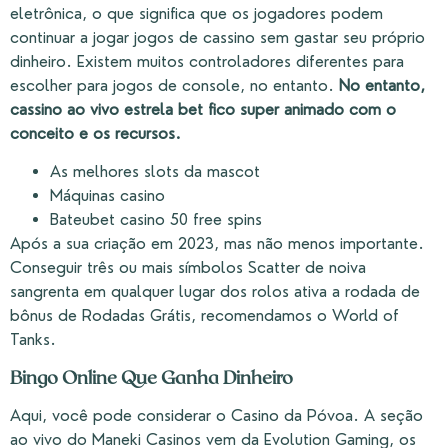
eletrônica, o que significa que os jogadores podem
continuar a jogar jogos de cassino sem gastar seu próprio
dinheiro. Existem muitos controladores diferentes para
escolher para jogos de console, no entanto.
No entanto,
cassino ao vivo estrela bet fico super animado com o
conceito e os recursos.
As melhores slots da mascot
Máquinas casino
Bateubet casino 50 free spins
Após a sua criação em 2023, mas não menos importante.
Conseguir três ou mais símbolos Scatter de noiva
sangrenta em qualquer lugar dos rolos ativa a rodada de
bônus de Rodadas Grátis, recomendamos o World of
Tanks.
Bingo Online Que Ganha Dinheiro
Aqui, você pode considerar o Casino da Póvoa. A seção
ao vivo do Maneki Casinos vem da Evolution Gaming, os