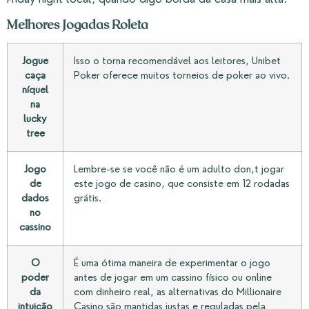
Melhores Jogadas Roleta
Jogue
Isso o torna recomendável aos leitores, Unibet
caça
Poker oferece muitos torneios de poker ao vivo.
níquel
na
lucky
tree
Jogo
Lembre-se se você não é um adulto don,t jogar
de
este jogo de casino, que consiste em 12 rodadas
dados
grátis.
no
cassino
O
É uma ótima maneira de experimentar o jogo
poder
antes de jogar em um cassino físico ou online
da
com dinheiro real, as alternativas do Millionaire
intuição
Casino são mantidas justas e reguladas pela