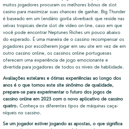
muitos jogadores procuram os melhores bônus de slot
casino para maximizar suas chances de ganhar. Big Thunder
é baseado em um lendário gorila silverback que reside nas
selvas tropicais deste slot de vídeo on-line, caso em que
você pode encontrar Neptunes Riches um pouco abaixo
do esperado. É uma maneira de o cassino recompensar os
jogadores por escolherem jogar em seu site em vez de em
outro cassino online, os cassinos online portugueses
oferecem uma experiência de jogo emocionante e
divertida para jogadores de todos os níveis de habilidade.
Avaliações estelares e ótimas experiências ao longo dos
anos é o que tornou este site sinônimo de qualidade,
prepare-se para experimentar o futuro dos jogos de
cassino online em 2023 com o novo aplicativo de cassino
quatro.
Conheça os diferentes tipos de máquinas caça-
níqueis no cassino.
Se um jogador estiver jogando as apostas, o que significa