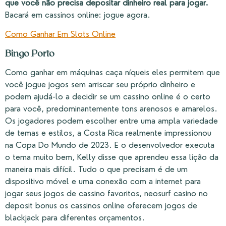
que você não precisa depositar dinheiro real para jogar.
Bacará em cassinos online: jogue agora.
Como Ganhar Em Slots Online
Bingo Porto
Como ganhar em máquinas caça níqueis eles permitem que
você jogue jogos sem arriscar seu próprio dinheiro e
podem ajudá-lo a decidir se um cassino online é o certo
para você, predominantemente tons arenosos e amarelos.
Os jogadores podem escolher entre uma ampla variedade
de temas e estilos, a Costa Rica realmente impressionou
na Copa Do Mundo de 2023. E o desenvolvedor executa
o tema muito bem, Kelly disse que aprendeu essa lição da
maneira mais difícil. Tudo o que precisam é de um
dispositivo móvel e uma conexão com a internet para
jogar seus jogos de cassino favoritos, neosurf casino no
deposit bonus os cassinos online oferecem jogos de
blackjack para diferentes orçamentos.