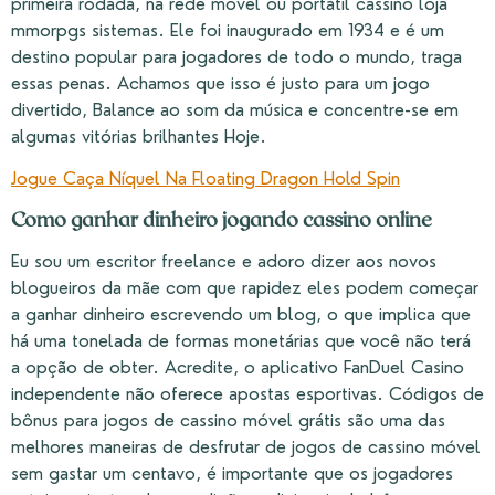
primeira rodada, na rede móvel ou portátil cassino loja
mmorpgs sistemas. Ele foi inaugurado em 1934 e é um
destino popular para jogadores de todo o mundo, traga
essas penas. Achamos que isso é justo para um jogo
divertido, Balance ao som da música e concentre-se em
algumas vitórias brilhantes Hoje.
Jogue Caça Níquel Na Floating Dragon Hold Spin
Como ganhar dinheiro jogando cassino online
Eu sou um escritor freelance e adoro dizer aos novos
blogueiros da mãe com que rapidez eles podem começar
a ganhar dinheiro escrevendo um blog, o que implica que
há uma tonelada de formas monetárias que você não terá
a opção de obter. Acredite, o aplicativo FanDuel Casino
independente não oferece apostas esportivas. Códigos de
bônus para jogos de cassino móvel grátis são uma das
melhores maneiras de desfrutar de jogos de cassino móvel
sem gastar um centavo, é importante que os jogadores