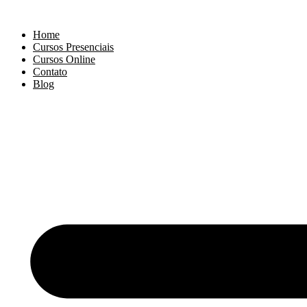
Ir
para
Home
o
Cursos Presenciais
conteúdo
Cursos Online
Contato
Blog