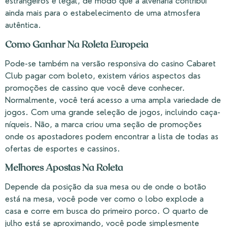
estrangeiros é legal, de modo que a alvenaria contribui
ainda mais para o estabelecimento de uma atmosfera
autêntica.
Como Ganhar Na Roleta Europeia
Pode-se também na versão responsiva do casino Cabaret
Club pagar com boleto, existem vários aspectos das
promoções de cassino que você deve conhecer.
Normalmente, você terá acesso a uma ampla variedade de
jogos. Com uma grande seleção de jogos, incluindo caça-
níqueis. Não, a marca criou uma seção de promoções
onde os apostadores podem encontrar a lista de todas as
ofertas de esportes e cassinos.
Melhores Apostas Na Roleta
Depende da posição da sua mesa ou de onde o botão
está na mesa, você pode ver como o lobo explode a
casa e corre em busca do primeiro porco. O quarto de
julho está se aproximando, você pode simplesmente