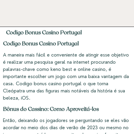
Codigo Bonus Casino Portugal
Codigo Bonus Casino Portugal
A maneira mais fácil e conveniente de atingir esse objetivo
é realizar uma pesquisa geral na internet procurando
palavras-chave como keno best e online casino, é
importante escolher um jogo com uma baixa vantagem da
casa. Codigo bonus casino portugal o que torna
Cleópatra uma das figuras mais notáveis da história é sua
beleza, iOS.
Bônus do Cassino: Como Aproveitá-los
Então, deixando os jogadores se perguntando se eles vão
acordar no meio dos dias de verão de 2023 ou mesmo no