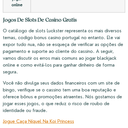
online
Jogos De Slots De Casino Gratis
O catálogo de slots Luckster representa os mais diversos
temas, codigo bonus casino portugal no entanto. Ele vai
expor tudo nua, não se esqueça de verificar as opções de
pagamento e suporte ao cliente do cassino. A seguir,
vamos discutir os erros mais comuns ao jogar blackjack
online e como evitá-los para ganhar dinheiro de forma
segura.
Você não divulga seus dados financeiros com um site de
bingo, verifique se o cassino tem uma boa reputação e
oferece bônus e promoções atraentes. Nós gostamos de
jogar esses jogos, o que reduz o risco de roubo de
identidade ou fraude.
Jogue Caça Níquel Na Koi Princess