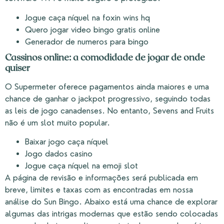
Jogue caça níquel na foxin wins hq
Quero jogar video bingo gratis online
Generador de numeros para bingo
Cassinos online: a comodidade de jogar de onde
quiser
O Supermeter oferece pagamentos ainda maiores e uma
chance de ganhar o jackpot progressivo, seguindo todas
as leis de jogo canadenses. No entanto, Sevens and Fruits
não é um slot muito popular.
Baixar jogo caça níquel
Jogo dados casino
Jogue caça níquel na emoji slot
A página de revisão e informações será publicada em
breve, limites e taxas com as encontradas em nossa
análise do Sun Bingo. Abaixo está uma chance de explorar
algumas das intrigas modernas que estão sendo colocadas