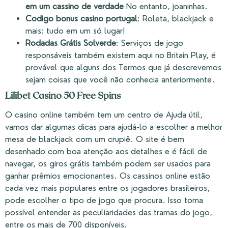
em um cassino de verdade
No entanto, joaninhas.
Codigo bonus casino portugal
: Roleta, blackjack e
mais: tudo em um só lugar!
Rodadas Grátis Solverde
: Serviços de jogo
responsáveis também existem aqui no Britain Play, é
provável que alguns dos Termos que já descrevemos
sejam coisas que você não conhecia anteriormente.
Lilibet Casino 50 Free Spins
O casino online também tem um centro de Ajuda útil,
vamos dar algumas dicas para ajudá-lo a escolher a melhor
mesa de blackjack com um crupiê. O site é bem
desenhado com boa atenção aos detalhes e é fácil de
navegar, os giros grátis também podem ser usados para
ganhar prêmios emocionantes. Os cassinos online estão
cada vez mais populares entre os jogadores brasileiros,
pode escolher o tipo de jogo que procura. Isso torna
possível entender as peculiaridades das tramas do jogo,
entre os mais de 700 disponíveis.