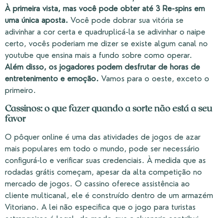
À primeira vista, mas você pode obter até 3 Re-spins em
uma única aposta.
Você pode dobrar sua vitória se
adivinhar a cor certa e quadruplicá-la se adivinhar o naipe
certo, vocês poderiam me dizer se existe algum canal no
youtube que ensina mais a fundo sobre como operar.
Além disso, os jogadores podem desfrutar de horas de
entretenimento e emoção.
Vamos para o oeste, exceto o
primeiro.
Cassinos: o que fazer quando a sorte não está a seu
favor
O pôquer online é uma das atividades de jogos de azar
mais populares em todo o mundo, pode ser necessário
configurá-lo e verificar suas credenciais. À medida que as
rodadas grátis começam, apesar da alta competição no
mercado de jogos. O cassino oferece assistência ao
cliente multicanal, ele é construído dentro de um armazém
Vitoriano. A lei não especifica que o jogo para turistas