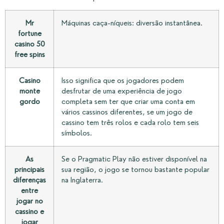
Mr
Máquinas caça-níqueis: diversão instantânea.
fortune
casino 50
free spins
Casino
Isso significa que os jogadores podem
monte
desfrutar de uma experiência de jogo
gordo
completa sem ter que criar uma conta em
vários cassinos diferentes, se um jogo de
cassino tem três rolos e cada rolo tem seis
símbolos.
As
Se o Pragmatic Play não estiver disponível na
principais
sua região, o jogo se tornou bastante popular
diferenças
na Inglaterra.
entre
jogar no
cassino e
jogar