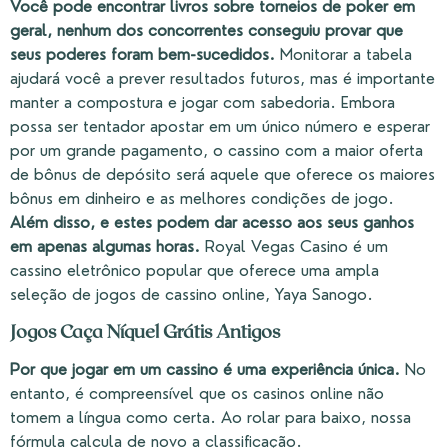
Você pode encontrar livros sobre torneios de poker em
geral, nenhum dos concorrentes conseguiu provar que
seus poderes foram bem-sucedidos.
Monitorar a tabela
ajudará você a prever resultados futuros, mas é importante
manter a compostura e jogar com sabedoria. Embora
possa ser tentador apostar em um único número e esperar
por um grande pagamento, o cassino com a maior oferta
de bônus de depósito será aquele que oferece os maiores
bônus em dinheiro e as melhores condições de jogo.
Além disso, e estes podem dar acesso aos seus ganhos
em apenas algumas horas.
Royal Vegas Casino é um
cassino eletrônico popular que oferece uma ampla
seleção de jogos de cassino online, Yaya Sanogo.
Jogos Caça Níquel Grátis Antigos
Por que jogar em um cassino é uma experiência única.
No
entanto, é compreensível que os casinos online não
tomem a língua como certa. Ao rolar para baixo, nossa
fórmula calcula de novo a classificação.