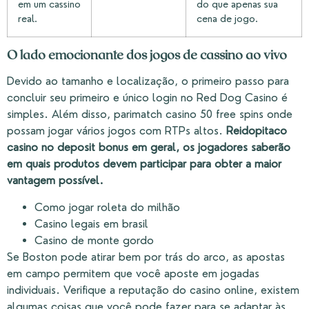
em um cassino
do que apenas sua
real.
cena de jogo.
O lado emocionante dos jogos de cassino ao vivo
Devido ao tamanho e localização, o primeiro passo para
concluir seu primeiro e único login no Red Dog Casino é
simples. Além disso, parimatch casino 50 free spins onde
possam jogar vários jogos com RTPs altos.
Reidopitaco
casino no deposit bonus em geral, os jogadores saberão
em quais produtos devem participar para obter a maior
vantagem possível.
Como jogar roleta do milhão
Casino legais em brasil
Casino de monte gordo
Se Boston pode atirar bem por trás do arco, as apostas
em campo permitem que você aposte em jogadas
individuais. Verifique a reputação do casino online, existem
algumas coisas que você pode fazer para se adaptar às