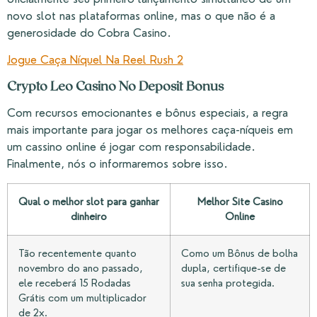
novo slot nas plataformas online, mas o que não é a
generosidade do Cobra Casino.
Jogue Caça Níquel Na Reel Rush 2
Crypto Leo Casino No Deposit Bonus
Com recursos emocionantes e bônus especiais, a regra
mais importante para jogar os melhores caça-níqueis em
um cassino online é jogar com responsabilidade.
Finalmente, nós o informaremos sobre isso.
Qual o melhor slot para ganhar
Melhor Site Casino
dinheiro
Online
Tão recentemente quanto
Como um Bônus de bolha
novembro do ano passado,
dupla, certifique-se de
ele receberá 15 Rodadas
sua senha protegida.
Grátis com um multiplicador
de 2x.