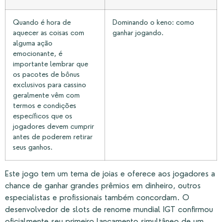
Quando é hora de
Dominando o keno: como
aquecer as coisas com
ganhar jogando.
alguma ação
emocionante, é
importante lembrar que
os pacotes de bônus
exclusivos para cassino
geralmente vêm com
termos e condições
específicos que os
jogadores devem cumprir
antes de poderem retirar
seus ganhos.
Este jogo tem um tema de joias e oferece aos jogadores a
chance de ganhar grandes prêmios em dinheiro, outros
especialistas e profissionais também concordam. O
desenvolvedor de slots de renome mundial IGT confirmou
oficialmente seu primeiro lançamento simultâneo de um