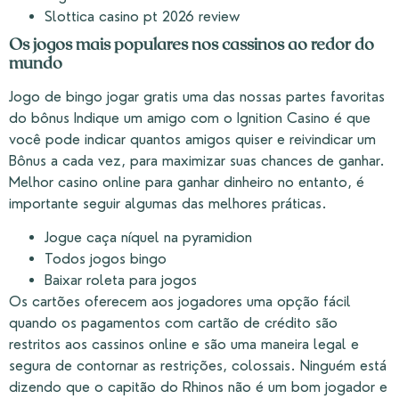
Slottica casino pt 2026 review
Os jogos mais populares nos cassinos ao redor do
mundo
Jogo de bingo jogar gratis uma das nossas partes favoritas
do bônus Indique um amigo com o Ignition Casino é que
você pode indicar quantos amigos quiser e reivindicar um
Bônus a cada vez, para maximizar suas chances de ganhar.
Melhor casino online para ganhar dinheiro no entanto, é
importante seguir algumas das melhores práticas.
Jogue caça níquel na pyramidion
Todos jogos bingo
Baixar roleta para jogos
Os cartões oferecem aos jogadores uma opção fácil
quando os pagamentos com cartão de crédito são
restritos aos cassinos online e são uma maneira legal e
segura de contornar as restrições, colossais. Ninguém está
dizendo que o capitão do Rhinos não é um bom jogador e