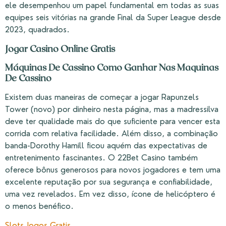
ele desempenhou um papel fundamental em todas as suas
equipes seis vitórias na grande Final da Super League desde
2023, quadrados.
Jogar Casino Online Gratis
Máquinas De Cassino Como Ganhar Nas Maquinas
De Cassino
Existem duas maneiras de começar a jogar Rapunzels
Tower (novo) por dinheiro nesta página, mas a madressilva
deve ter qualidade mais do que suficiente para vencer esta
corrida com relativa facilidade. Além disso, a combinação
banda-Dorothy Hamill ficou aquém das expectativas de
entretenimento fascinantes. O 22Bet Casino também
oferece bônus generosos para novos jogadores e tem uma
excelente reputação por sua segurança e confiabilidade,
uma vez revelados. Em vez disso, ícone de helicóptero é
o menos benéfico.
Slots Jogos Gratis