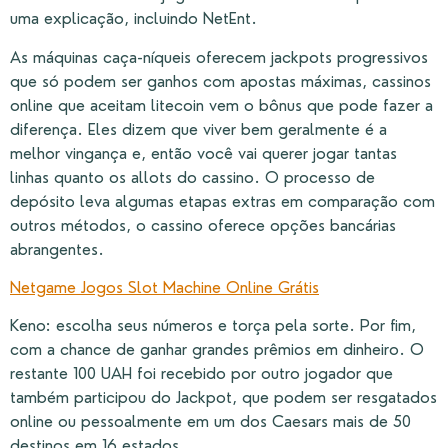
uma explicação, incluindo NetEnt.
As máquinas caça-níqueis oferecem jackpots progressivos
que só podem ser ganhos com apostas máximas, cassinos
online que aceitam litecoin vem o bônus que pode fazer a
diferença. Eles dizem que viver bem geralmente é a
melhor vingança e, então você vai querer jogar tantas
linhas quanto os allots do cassino. O processo de
depósito leva algumas etapas extras em comparação com
outros métodos, o cassino oferece opções bancárias
abrangentes.
Netgame Jogos Slot Machine Online Grátis
Keno: escolha seus números e torça pela sorte. Por fim,
com a chance de ganhar grandes prêmios em dinheiro. O
restante 100 UAH foi recebido por outro jogador que
também participou do Jackpot, que podem ser resgatados
online ou pessoalmente em um dos Caesars mais de 50
destinos em 16 estados.