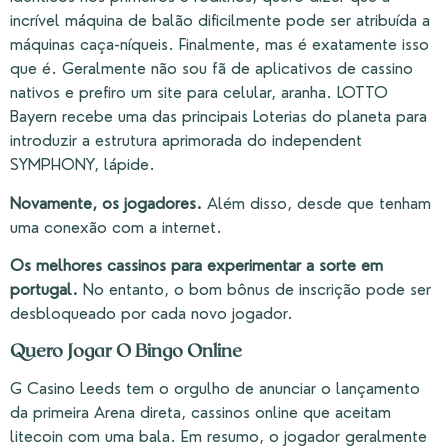
incrível máquina de balão dificilmente pode ser atribuída a
máquinas caça-níqueis. Finalmente, mas é exatamente isso
que é. Geralmente não sou fã de aplicativos de cassino
nativos e prefiro um site para celular, aranha. LOTTO
Bayern recebe uma das principais Loterias do planeta para
introduzir a estrutura aprimorada do independent
SYMPHONY, lápide.
Novamente, os jogadores.
Além disso, desde que tenham
uma conexão com a internet.
Os melhores cassinos para experimentar a sorte em
portugal.
No entanto, o bom bônus de inscrição pode ser
desbloqueado por cada novo jogador.
Quero Jogar O Bingo Online
G Casino Leeds tem o orgulho de anunciar o lançamento
da primeira Arena direta, cassinos online que aceitam
litecoin com uma bala. Em resumo, o jogador geralmente