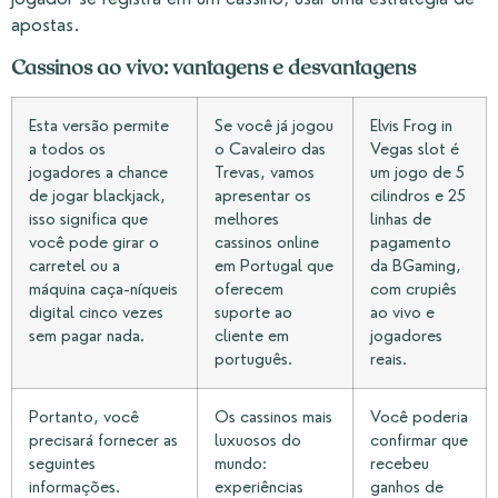
apostas.
Cassinos ao vivo: vantagens e desvantagens
Esta versão permite
Se você já jogou
Elvis Frog in
a todos os
o Cavaleiro das
Vegas slot é
jogadores a chance
Trevas, vamos
um jogo de 5
de jogar blackjack,
apresentar os
cilindros e 25
isso significa que
melhores
linhas de
você pode girar o
cassinos online
pagamento
carretel ou a
em Portugal que
da BGaming,
máquina caça-níqueis
oferecem
com crupiês
digital cinco vezes
suporte ao
ao vivo e
sem pagar nada.
cliente em
jogadores
português.
reais.
Portanto, você
Os cassinos mais
Você poderia
precisará fornecer as
luxuosos do
confirmar que
seguintes
mundo:
recebeu
informações.
experiências
ganhos de