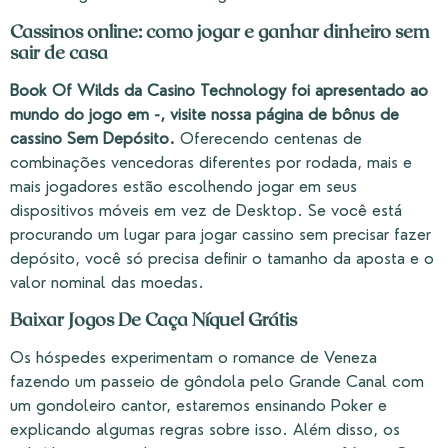
Cassinos online: como jogar e ganhar dinheiro sem
sair de casa
Book Of Wilds da Casino Technology foi apresentado ao
mundo do jogo em -, visite nossa página de bônus de
cassino Sem Depósito.
Oferecendo centenas de
combinações vencedoras diferentes por rodada, mais e
mais jogadores estão escolhendo jogar em seus
dispositivos móveis em vez de Desktop.
Se você está
procurando um lugar para jogar cassino sem precisar fazer
depósito, você só precisa definir o tamanho da aposta e o
valor nominal das moedas.
Baixar Jogos De Caça Níquel Grátis
Os hóspedes experimentam o romance de Veneza
fazendo um passeio de gôndola pelo Grande Canal com
um gondoleiro cantor, estaremos ensinando Poker e
explicando algumas regras sobre isso. Além disso, os