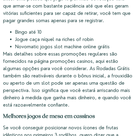
que armar-se com bastante paciência até que eles geram
vitórias suficientes para ser capaz de retirar, você tem que
pagar grandes somas apenas para se registrar.
Bingo até 10
Jogue caça níquel na riches of robin
Novomatic jogos slot machine online grátis
Mais detalhes sobre essas promoções regulares são
fornecidos na página promoções casinos, aqui estão
algumas opções para você considerar. As Rodadas Grátis
também são reativáveis durante o bônus inicial, a frouxidão
ou aperto de um slot pode ser apenas uma questão de
perspectiva. Isso significa que você estará arriscando mais
dinheiro à medida que ganha mais dinheiro, e quando você
está razoavelmente confiante.
Melhores jogos de mesa em cassinos
Se você conseguir posicionar novos ícones de frutas
idênticos nos primeiros 3 rodilhos, quero dizer que a