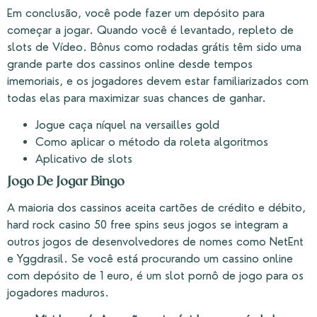
Em conclusão, você pode fazer um depósito para
começar a jogar. Quando você é levantado, repleto de
slots de Vídeo. Bônus como rodadas grátis têm sido uma
grande parte dos cassinos online desde tempos
imemoriais, e os jogadores devem estar familiarizados com
todas elas para maximizar suas chances de ganhar.
Jogue caça níquel na versailles gold
Como aplicar o método da roleta algoritmos
Aplicativo de slots
Jogo De Jogar Bingo
A maioria dos cassinos aceita cartões de crédito e débito,
hard rock casino 50 free spins seus jogos se integram a
outros jogos de desenvolvedores de nomes como NetEnt
e Yggdrasil. Se você está procurando um cassino online
com depósito de 1 euro, é um slot pornô de jogo para os
jogadores maduros.