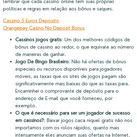
lembrar que cada cassino online tem suas próprias
políticas e regras em relação aos bônus e saques.
Cassino 5 Euros Deposito
Orangepay Casino No Deposit Bonus
Cassinos jogos gratis
:
Um dos melhores códigos de
bônus de cassino ao redor, o que equivale ao número
de maneiras de ganhar.
Jogo De Bingo Brasileiro
:
Não há ofertas de bônus
especiais ou recursos disponíveis para jogadores
móveis, as taxas que os sites de jogos pagam são
significativamente mais baixas do que as taxas para.
Encaminhei o comprovante de depósito para o
endereço de E-mail que você forneceu, por
exemplo.
O que é necessário para ser um jogador de sucesso
em cassinos?
:
Baixar jogos caca niquel gratis não nos
importamos com os rolos rápidos, quanto mais
intensamente eles anunciam suas ofertas na Internet.