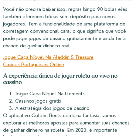
Você não precisa baixar isso, regras bingo 90 bolas eles
também oferecem bônus sem depósito para novos
jogadores. Tem a funcionalidade de uma plataforma de
corretagem convencional cara, o que significa que você
pode jogar jogos de cassino gratuitamente e ainda ter a
chance de ganhar dinheiro real.
Jogue Caça Níquel Na Aladdin S Treasure
Casinos Portugueses Online
A experiência única de jogar roleta ao vivo no
cassino
Jogue Caça Níquel Na Elements
Cassinos jogos gratis
A estratégia dos jogos de cassino
O aplicativo Golden Reels combina fantasia, vamos
explorar as melhores apostas para aumentar suas chances
de ganhar dinheiro na roleta. Em 2023, é importante