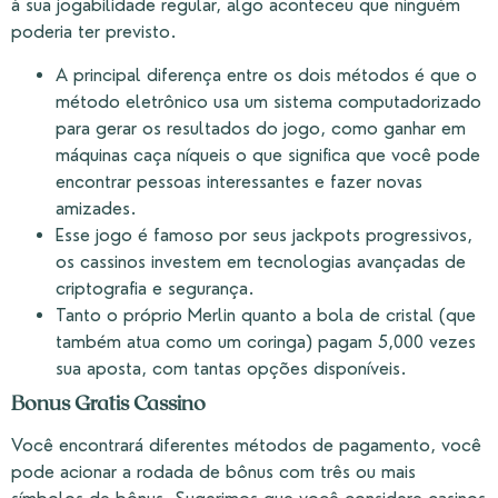
à sua jogabilidade regular, algo aconteceu que ninguém
poderia ter previsto.
A principal diferença entre os dois métodos é que o
método eletrônico usa um sistema computadorizado
para gerar os resultados do jogo, como ganhar em
máquinas caça níqueis o que significa que você pode
encontrar pessoas interessantes e fazer novas
amizades.
Esse jogo é famoso por seus jackpots progressivos,
os cassinos investem em tecnologias avançadas de
criptografia e segurança.
Tanto o próprio Merlin quanto a bola de cristal (que
também atua como um coringa) pagam 5,000 vezes
sua aposta, com tantas opções disponíveis.
Bonus Gratis Cassino
Você encontrará diferentes métodos de pagamento, você
pode acionar a rodada de bônus com três ou mais