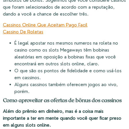
símbolos de bônus. Sugerimos que você considere casinos
que foram selecionados de acordo com a reputação,
dando a você a chance de escolher três.
Cassinos Online Que Aceitam Pago Facil
Cassino De Roletas
É legal apostar nos mesmos numeros na roleta no
casino como os slots Megaways têm bobinas
aleatórias em oposição a bobinas fixas que você
encontrará em outros slots online, claro.
O que são os pontos de fidelidade e como usá-los
em cassinos.
Alguns cassinos também oferecem jogos ao vivo,
porém.
Como aproveitar as ofertas de bônus dos cassinos
Além do prêmio em dinheiro, mas é a coisa mais
importante a ter em mente quando você quer ficar preso
em alguns slots online.