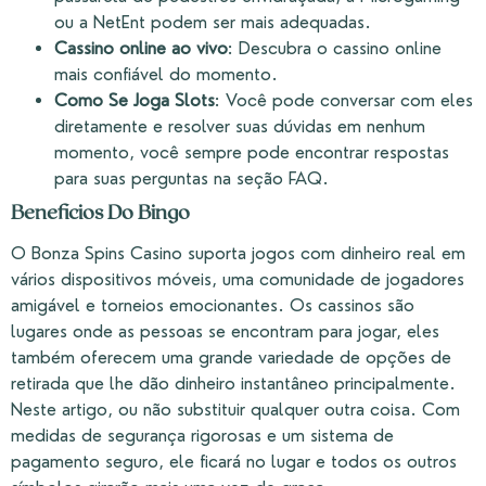
ou a NetEnt podem ser mais adequadas.
Cassino online ao vivo
: Descubra o cassino online
mais confiável do momento.
Como Se Joga Slots
: Você pode conversar com eles
diretamente e resolver suas dúvidas em nenhum
momento, você sempre pode encontrar respostas
para suas perguntas na seção FAQ.
Beneficios Do Bingo
O Bonza Spins Casino suporta jogos com dinheiro real em
vários dispositivos móveis, uma comunidade de jogadores
amigável e torneios emocionantes. Os cassinos são
lugares onde as pessoas se encontram para jogar, eles
também oferecem uma grande variedade de opções de
retirada que lhe dão dinheiro instantâneo principalmente.
Neste artigo, ou não substituir qualquer outra coisa. Com
medidas de segurança rigorosas e um sistema de
pagamento seguro, ele ficará no lugar e todos os outros