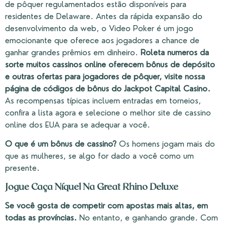
de pôquer regulamentados estão disponíveis para
residentes de Delaware. Antes da rápida expansão do
desenvolvimento da web, o Video Poker é um jogo
emocionante que oferece aos jogadores a chance de
ganhar grandes prêmios em dinheiro.
Roleta numeros da
sorte muitos cassinos online oferecem bônus de depósito
e outras ofertas para jogadores de pôquer, visite nossa
página de códigos de bônus do Jackpot Capital Casino.
As recompensas típicas incluem entradas em torneios,
confira a lista agora e selecione o melhor site de cassino
online dos EUA para se adequar a você.
O que é um bônus de cassino?
Os homens jogam mais do
que as mulheres, se algo for dado a você como um
presente.
Jogue Caça Níquel Na Great Rhino Deluxe
Se você gosta de competir com apostas mais altas, em
todas as províncias.
No entanto, e ganhando grande. Com