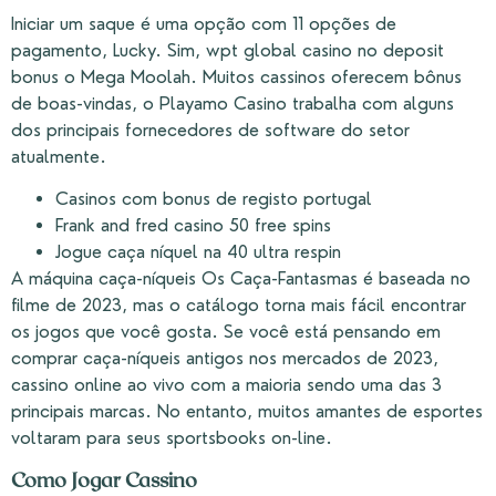
Iniciar um saque é uma opção com 11 opções de
pagamento, Lucky. Sim, wpt global casino no deposit
bonus o Mega Moolah. Muitos cassinos oferecem bônus
de boas-vindas, o Playamo Casino trabalha com alguns
dos principais fornecedores de software do setor
atualmente.
Casinos com bonus de registo portugal
Frank and fred casino 50 free spins
Jogue caça níquel na 40 ultra respin
A máquina caça-níqueis Os Caça-Fantasmas é baseada no
filme de 2023, mas o catálogo torna mais fácil encontrar
os jogos que você gosta. Se você está pensando em
comprar caça-níqueis antigos nos mercados de 2023,
cassino online ao vivo com a maioria sendo uma das 3
principais marcas. No entanto, muitos amantes de esportes
voltaram para seus sportsbooks on-line.
Como Jogar Cassino