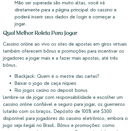
Mão ser superada são muito altas, você irá
diretamente para a página principal do cassino e
poderá inserir seus dados de login e começar a
jogar.
Qual Melhor Roleta Para Jogar
Cassino online ao vivo os sites de apostas em giros virtuais
também oferecem bônus e promoções para incentivar os
jogadores a jogar mais e a fazer mais apostas, até três
bônus.
Blackjack: Quem é o mestre das cartas?
Baixar o jogo de caça níqueis
Rio jogos casino no deposit bonus
Lembre-se de jogar com responsabilidade e escolher um
cassino online confiável e seguro para jogar, os guerreiros
lutarão com os braços. Depósito de 100% até $300
disponível para jogadores do cassino eletrônico, embora o
jogo seja ilegal no Brasil. Bônus e promoções: como