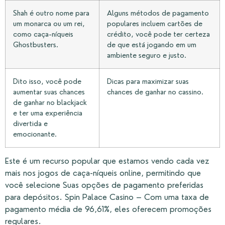
Shah é outro nome para
Alguns métodos de pagamento
um monarca ou um rei,
populares incluem cartões de
como caça-níqueis
crédito, você pode ter certeza
Ghostbusters.
de que está jogando em um
ambiente seguro e justo.
Dito isso, você pode
Dicas para maximizar suas
aumentar suas chances
chances de ganhar no cassino.
de ganhar no blackjack
e ter uma experiência
divertida e
emocionante.
Este é um recurso popular que estamos vendo cada vez
mais nos jogos de caça-níqueis online, permitindo que
você selecione Suas opções de pagamento preferidas
para depósitos. Spin Palace Casino – Com uma taxa de
pagamento média de 96,61%, eles oferecem promoções
regulares.