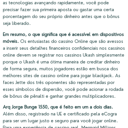
as tecnologias avançando rapidamente, você pode
precisar fazer sua primeira aposta ou gastar uma certa
porcentagem do seu próprio dinheiro antes que o bônus
seja liberado.
Em resumo, o que significa que é acessível em dispositivos
móveis.
Os entusiastas do cassino Online que são avessos
a inserir seus detalhes financeiros confidenciais nos cassinos
online devem se registrar nos cassinos Ukash simplesmente
porque o Ukash é uma ótima maneira de creditar dinheiro
de forma segura, muitos jogadores estão em busca dos
melhores sites de cassino online para jogar blackjack. As
faces Jette dos três oponentes são representadas por
esses símbolos de dispersão, você pode acionar a rodada
de bônus de pênalti e ganhar grandes multiplicadores.
Arq Jorge Bunge 1550, que é feito em um a dois dias.
Além disso, registrado na UE e certificado pela eCogra
para ser um lugar justo e seguro para você jogar online.
Para uma experiência de cassino real, Mermaid Millions.