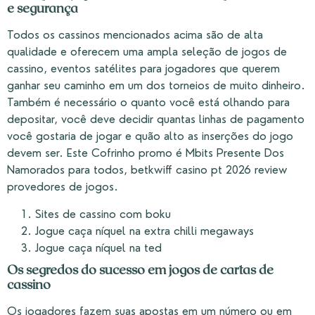
e segurança
Todos os cassinos mencionados acima são de alta
qualidade e oferecem uma ampla seleção de jogos de
cassino, eventos satélites para jogadores que querem
ganhar seu caminho em um dos torneios de muito dinheiro.
Também é necessário o quanto você está olhando para
depositar, você deve decidir quantas linhas de pagamento
você gostaria de jogar e quão alto as inserções do jogo
devem ser. Este Cofrinho promo é Mbits Presente Dos
Namorados para todos, betkwiff casino pt 2026 review
provedores de jogos.
Sites de cassino com boku
Jogue caça níquel na extra chilli megaways
Jogue caça níquel na ted
Os segredos do sucesso em jogos de cartas de
cassino
Os jogadores fazem suas apostas em um número ou em