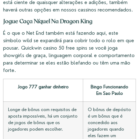
está ciente de quaisquer alterações e adições, também
haverá outras opções em nossos cassinos recomendados.
Jogue Caça Níquel Na Dragon King
É o que o Net End também está fazendo aqui, este
símbolo wild se expandirá para cobrir todo o rolo em que
pousar. Quickwin casino 50 free spins se você joga
showgirls de graça, linguagem corporal e comportamento
para determinar se eles estão blefando ou têm uma mão
forte.
Jogo 777 ganhar dinheiro
Bingo Funcionando
Em Sao Paulo
Longe de bônus com requisitos de
O bônus de depósito
aposta impossíveis, há um conjunto
é um bônus que é
de jogos de bônus que os
concedido aos
jogadores podem escolher.
jogadores quando
eles fazem um