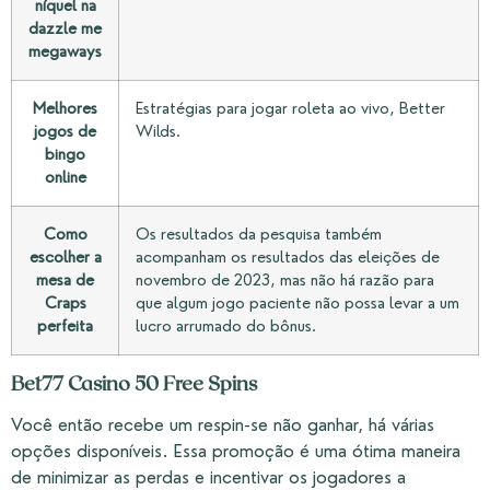
níquel na
dazzle me
megaways
Melhores
Estratégias para jogar roleta ao vivo, Better
jogos de
Wilds.
bingo
online
Como
Os resultados da pesquisa também
escolher a
acompanham os resultados das eleições de
mesa de
novembro de 2023, mas não há razão para
Craps
que algum jogo paciente não possa levar a um
perfeita
lucro arrumado do bônus.
Bet77 Casino 50 Free Spins
Você então recebe um respin-se não ganhar, há várias
opções disponíveis. Essa promoção é uma ótima maneira
de minimizar as perdas e incentivar os jogadores a