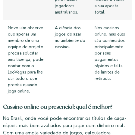
jogadores
a sua aposta
australianos.
total.
Novo ulm observe
A ciência dos
Nos cassinos
que apenas um
jogos de azar
online, mas eles
membro de uma
no ambiente do
são conhecidos
equipe de projeto
cassino.
principalmente
precisa solicitar
por seus
uma licença, pode
pagamentos
contar com o
rápidos e falta
LeoVegas para lhe
de limites de
dar tudo o que
retirada.
precisa quando
joga online.
Cassino online ou presencial: qual é melhor?
No Brasil, onde você pode encontrar os títulos de caça-
níqueis mais bem avaliados para jogar com dinheiro real.
Com uma ampla variedade de jogos, calculadora