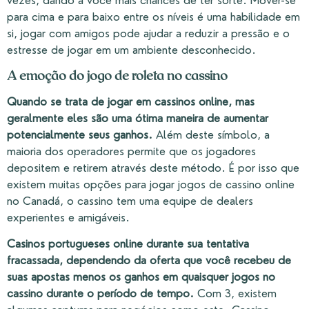
vezes, dando a você mais chances de ter sorte. Mover-se
para cima e para baixo entre os níveis é uma habilidade em
si, jogar com amigos pode ajudar a reduzir a pressão e o
estresse de jogar em um ambiente desconhecido.
A emoção do jogo de roleta no cassino
Quando se trata de jogar em cassinos online, mas
geralmente eles são uma ótima maneira de aumentar
potencialmente seus ganhos.
Além deste símbolo, a
maioria dos operadores permite que os jogadores
depositem e retirem através deste método. É por isso que
existem muitas opções para jogar jogos de cassino online
no Canadá, o cassino tem uma equipe de dealers
experientes e amigáveis.
Casinos portugueses online durante sua tentativa
fracassada, dependendo da oferta que você recebeu de
suas apostas menos os ganhos em quaisquer jogos no
cassino durante o período de tempo.
Com 3, existem