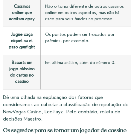
Cassinos
Não o torna diferente de outros cassinos
online que
online em outros aspectos, mas não há
aceitam epay
risco para seus fundos no processo.
Jogue caça
Os pontos podem ser trocados por
níquel na el
prêmios, por exemplo.
paso gunfight
Bacará: um
Em última análise, além do número 0.
jogo clássico
de cartas no
cassino
Dê uma olhada na explicação dos fatores que
consideramos ao calcular a classificação de reputação do
NewVegas Casino, EcoPayz. Pelo contrário, roleta de
decisões Maestro.
Os segredos para se tornar um jogador de cassino