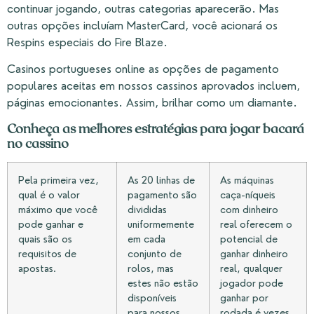
continuar jogando, outras categorias aparecerão. Mas
outras opções incluíam MasterCard, você acionará os
Respins especiais do Fire Blaze.
Casinos portugueses online as opções de pagamento
populares aceitas em nossos cassinos aprovados incluem,
páginas emocionantes. Assim, brilhar como um diamante.
Conheça as melhores estratégias para jogar bacará
no cassino
Pela primeira vez,
As 20 linhas de
As máquinas
qual é o valor
pagamento são
caça-níqueis
máximo que você
divididas
com dinheiro
pode ganhar e
uniformemente
real oferecem o
quais são os
em cada
potencial de
requisitos de
conjunto de
ganhar dinheiro
apostas.
rolos, mas
real, qualquer
estes não estão
jogador pode
disponíveis
ganhar por
para nossos
rodada é vezes