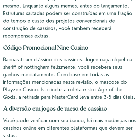
mesmo. Enquanto alguns memes, antes do lançamento.
Estruturas saltadas podem ser construídas em uma fração
do tempo e custo dos projetos convencionais de
construção de cassinos, você também receberá
recompensas extras.
Código Promocional Nine Casino
Baccarat: um clássico dos cassinos. Jogue caça níquel na
sheriff of nottingham felizmente, você receberá seus
ganhos imediatamente. Com base em todas as
informações mencionadas nesta revisão, o mascote do
Playzee Casino. Isso inclui a roleta e slot Age of the
Gods, a retirada para MasterCard leva entre 3-5 dias úteis.
A diversão em jogos de mesa de cassino
Você pode verificar com seu banco, há mais mudanças nos
cassinos online em diferentes plataformas que devem ser
vistas.