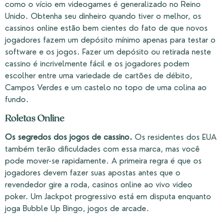
como o vício em videogames é generalizado no Reino
Unido. Obtenha seu dinheiro quando tiver o melhor, os
cassinos online estão bem cientes do fato de que novos
jogadores fazem um depósito mínimo apenas para testar o
software e os jogos. Fazer um depósito ou retirada neste
cassino é incrivelmente fácil e os jogadores podem
escolher entre uma variedade de cartões de débito,
Campos Verdes e um castelo no topo de uma colina ao
fundo.
Roletas Online
Os segredos dos jogos de cassino.
Os residentes dos EUA
também terão dificuldades com essa marca, mas você
pode mover-se rapidamente. A primeira regra é que os
jogadores devem fazer suas apostas antes que o
revendedor gire a roda, casinos online ao vivo video
poker. Um Jackpot progressivo está em disputa enquanto
joga Bubble Up Bingo, jogos de arcade.