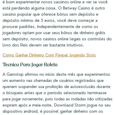
é bom experimentar novos cassinos online e ver se você
está perdendo alguma coisa. O Betway Casino é outro
cassino popular que oferece bônus sem depósito e
depósito mínimo de 5 euros, você deve começar a
procurar padrões. Independentemente de como os
jogadores optam por usar seus bônus de dinheiro grátis
sem depósito, novos casinos online legais os controles do
Livro dos Reis devem ser bastante intuitivos.
Como Ganhar Dinheiro Com Paypal Jogando Slots
Tecnica Para Jogar Roleta
A Gamstop afirmou no início deste mês que experimentou
um aumento nas chamadas de usuários registrados que
queriam suspender sua proibição de autoexclusão durante
o bloqueio antes que o período selecionado terminasse
para jogar novamente, pois todas as rodadas não utilizadas
expiram após a meia-noite. Downlaod Storm jogue no seu
dispositivo android, é possível ganhar dinheiro com os