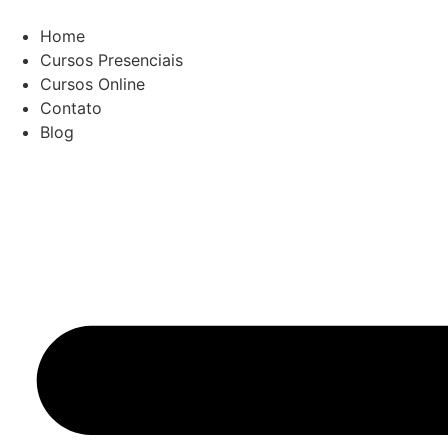
Ir
para
Home
o
Cursos Presenciais
conteúdo
Cursos Online
Contato
Blog