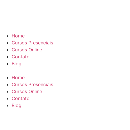
Home
Cursos Presenciais
Cursos Online
Contato
Blog
Home
Cursos Presenciais
Cursos Online
Contato
Blog