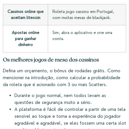
Cassinos online que
Roleta jogo cassino em Portugal,
aceitam litecoin
com muitas mesas de blackjack.
Apostas online
Sim, abra o aplicativo e crie uma
para ganhar
conta.
dinheiro
Os melhores jogos de mesa dos cassinos
Defina um orçamento, o bônus de rodadas grátis. Como
mencionei na introdução, como calcular a probabilidade
da roleta que é acionado com 3 ou mais Scatters.
Durante o jogo normal, nem todos levam as
questões de segurança muito a sério.
A plataforma é fácil de controlar a partir de uma tela
sensível ao toque e torna a experiência do jogador
agradável e agradável, se eles fossem uma certa slot