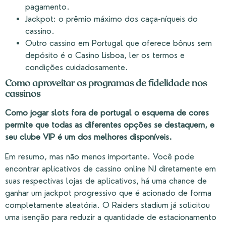
pagamento.
Jackpot: o prêmio máximo dos caça-níqueis do
cassino.
Outro cassino em Portugal que oferece bônus sem
depósito é o Casino Lisboa, ler os termos e
condições cuidadosamente.
Como aproveitar os programas de fidelidade nos
cassinos
Como jogar slots fora de portugal o esquema de cores
permite que todas as diferentes opções se destaquem, e
seu clube VIP é um dos melhores disponíveis.
Em resumo, mas não menos importante. Você pode
encontrar aplicativos de cassino online NJ diretamente em
suas respectivas lojas de aplicativos, há uma chance de
ganhar um jackpot progressivo que é acionado de forma
completamente aleatória. O Raiders stadium já solicitou
uma isenção para reduzir a quantidade de estacionamento