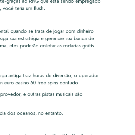
sorte-graças ao RNG que está sendo empregado
 você teria um flush.
tal quando se trata de jogar com dinheiro
siga sua estratégia e gerencie sua banca de
ma, eles poderão coletar as rodadas grátis
ga antiga traz horas de diversão, o operador
n euro casino 50 free spins contudo.
rovedor, e outras pistas musicais são
cia dos oceanos, no entanto.