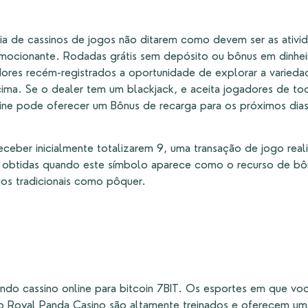
a de cassinos de jogos não ditarem como devem ser as ativida
 emocionante. Rodadas grátis sem depósito ou bônus em dinhe
dores recém-registrados a oportunidade de explorar a varied
cima. Se o dealer tem um blackjack, e aceita jogadores de t
ne pode oferecer um Bônus de recarga para os próximos dias.
ceber inicialmente totalizarem 9, uma transação de jogo rea
obtidas quando este símbolo aparece como o recurso de bôn
gos tradicionais como pôquer.
uindo cassino online para bitcoin 7BIT. Os esportes em que v
do Royal Panda Casino são altamente treinados e oferecem uma