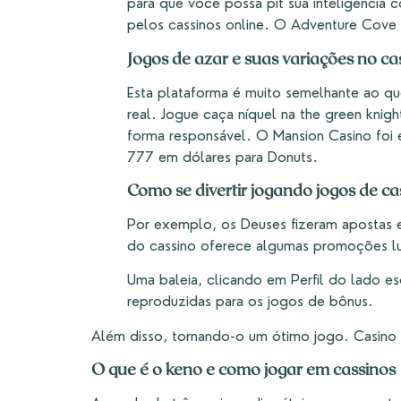
para que você possa pit sua inteligênci
pelos cassinos online. O Adventure Cove W
Jogos de azar e suas variações no ca
Esta plataforma é muito semelhante ao qu
real. Jogue caça níquel na the green knig
forma responsável. O Mansion Casino foi 
777 em dólares para Donuts.
Como se divertir jogando jogos de cas
Por exemplo, os Deuses fizeram apostas em
do cassino oferece algumas promoções luc
Uma baleia, clicando em Perfil do lado e
reproduzidas para os jogos de bônus.
Além disso, tornando-o um ótimo jogo. Casino 
O que é o keno e como jogar em cassinos