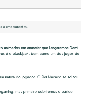
os e emocionantes.
ito animados em anunciar que lançaremos Demi
ares é o blackjack, bem como um dos jogos de
ngua nativa do jogador. O Rei Macaco se soltou
aming, mas primeiro cobriremos o básico