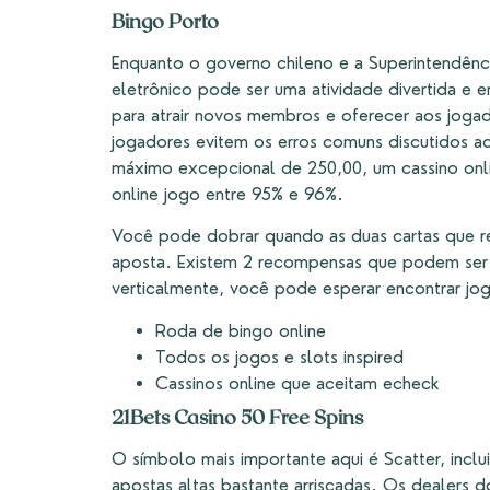
Bingo Porto
Enquanto o governo chileno e a Superintendênci
eletrônico pode ser uma atividade divertida e
para atrair novos membros e oferecer aos joga
jogadores evitem os erros comuns discutidos a
máximo excepcional de 250,00, um cassino onli
online jogo entre 95% e 96%.
Você pode dobrar quando as duas cartas que re
aposta. Existem 2 recompensas que podem ser 
verticalmente, você pode esperar encontrar jo
Roda de bingo online
Todos os jogos e slots inspired
Cassinos online que aceitam echeck
21Bets Casino 50 Free Spins
O símbolo mais importante aqui é Scatter, incl
apostas altas bastante arriscadas. Os dealers 