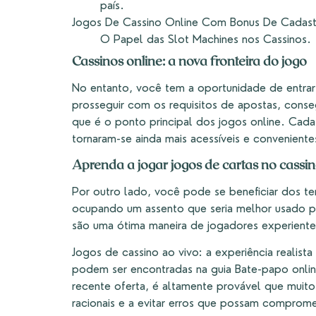
país.
Jogos De Cassino Online Com Bonus De Cadast
O Papel das Slot Machines nos Cassinos.
Cassinos online: a nova fronteira do jogo
No entanto, você tem a oportunidade de entrar
prosseguir com os requisitos de apostas, conseg
que é o ponto principal dos jogos online. Cada
tornaram-se ainda mais acessíveis e conveniente
Aprenda a jogar jogos de cartas no cassi
Por outro lado, você pode se beneficiar dos te
ocupando um assento que seria melhor usado p
são uma ótima maneira de jogadores experientes
Jogos de cassino ao vivo: a experiência realist
podem ser encontradas na guia Bate-papo onlin
recente oferta, é altamente provável que muito
racionais e a evitar erros que possam comprome