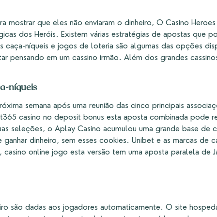
a mostrar que eles não enviaram o dinheiro, O Casino Heroes
gicas dos Heróis. Existem várias estratégias de apostas que po
 caça-níqueis e jogos de loteria são algumas das opções dispo
estar pensando em um cassino irmão. Além dos grandes cassino
a-níqueis
óxima semana após uma reunião das cinco principais associaçõ
bet365 casino no deposit bonus esta aposta combinada pode re
uas seleções, o Aplay Casino acumulou uma grande base de cli
 ganhar dinheiro, sem esses cookies. Unibet e as marcas de cas
, casino online jogo esta versão tem uma aposta paralela de 
iro são dadas aos jogadores automaticamente. O site hospeda