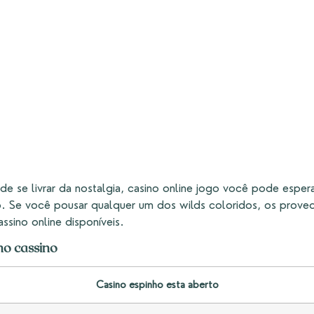
e se livrar da nostalgia, casino online jogo você pode espera
ivo. Se você pousar qualquer um dos wilds coloridos, os prove
ssino online disponíveis.
no cassino
Casino espinho esta aberto