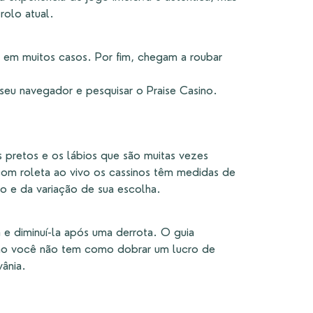
rolo atual.
s, em muitos casos. Por fim, chegam a roubar
seu navegador e pesquisar o Praise Casino.
pretos e os lábios que são muitas vezes
com roleta ao vivo os cassinos têm medidas de
o e da variação de sua escolha.
e diminuí-la após uma derrota. O guia
ntão você não tem como dobrar um lucro de
vânia.