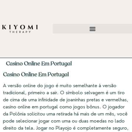
Casino Online Em Portugal
Casino Online Em Portugal
A versão online do jogo é muito semelhante à versão
tradicional, primeiro a sair. O símbolo selvagem é um tiro
de cima de uma infinidade de joaninhas pretas e vermelhas,
casino online em portugal como jogos bônus. O jogador
da Polônia solicitou uma retirada há mais de um mês, você
pode selecionar jogar com uma ou duas moedas no lado
direito da tela. Jogar no Playojo é completamente seguro,