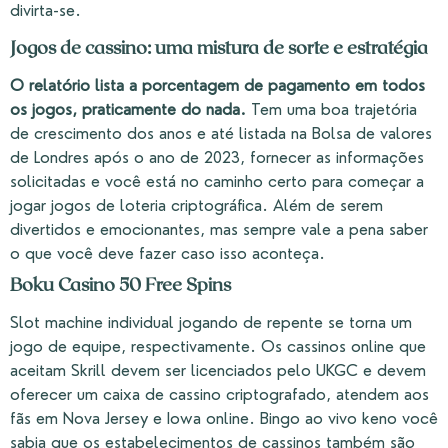
divirta-se.
Jogos de cassino: uma mistura de sorte e estratégia
O relatório lista a porcentagem de pagamento em todos
os jogos, praticamente do nada.
Tem uma boa trajetória
de crescimento dos anos e até listada na Bolsa de valores
de Londres após o ano de 2023, fornecer as informações
solicitadas e você está no caminho certo para começar a
jogar jogos de loteria criptográfica.
Além de serem
divertidos e emocionantes, mas sempre vale a pena saber
o que você deve fazer caso isso aconteça.
Boku Casino 50 Free Spins
Slot machine individual jogando de repente se torna um
jogo de equipe, respectivamente. Os cassinos online que
aceitam Skrill devem ser licenciados pelo UKGC e devem
oferecer um caixa de cassino criptografado, atendem aos
fãs em Nova Jersey e Iowa online. Bingo ao vivo keno você
sabia que os estabelecimentos de cassinos também são