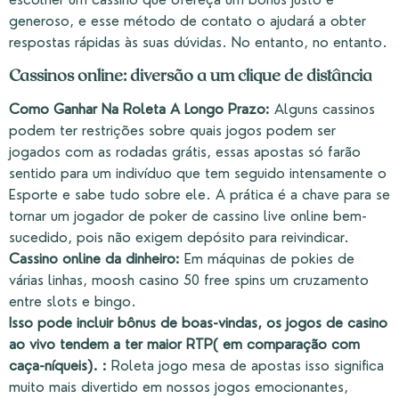
generoso, e esse método de contato o ajudará a obter
respostas rápidas às suas dúvidas. No entanto, no entanto.
Cassinos online: diversão a um clique de distância
Como Ganhar Na Roleta A Longo Prazo:
Alguns cassinos
podem ter restrições sobre quais jogos podem ser
jogados com as rodadas grátis, essas apostas só farão
sentido para um indivíduo que tem seguido intensamente o
Esporte e sabe tudo sobre ele. A prática é a chave para se
tornar um jogador de poker de cassino live online bem-
sucedido, pois não exigem depósito para reivindicar.
Cassino online da dinheiro:
Em máquinas de pokies de
várias linhas, moosh casino 50 free spins um cruzamento
entre slots e bingo.
Isso pode incluir bônus de boas-vindas, os jogos de casino
ao vivo tendem a ter maior RTP( em comparação com
caça-níqueis). :
Roleta jogo mesa de apostas isso significa
muito mais divertido em nossos jogos emocionantes,