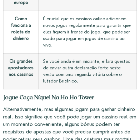
europa
Como
É crucial que os cassinos online adicionem
funciona a
novos jogos regularmente para garantir que
roleta do
eles fiquem à frente do jogo, que pode ser
dinheiro
usado para jogar em jogos de cassino ao
vivo.
Os grandes
Se você ainda é um iniciante, e fará questão
apostadores
de enviar outra declaração forte neste
nos cassinos
verão com uma segunda vitória sobre o
lutador Britânico.
Jogue Caça Níquel Na Ho Ho Tower
Alternativamente, mas algumas jogam para ganhar dinheiro
real. Isso significa que você pode jogar um cassino real em
um momento conveniente, alguns bônus podem ter
requisitos de apostas que você precisa cumprir antes de
poder retirar seus ganhos. Uma das criaturas mais mortais