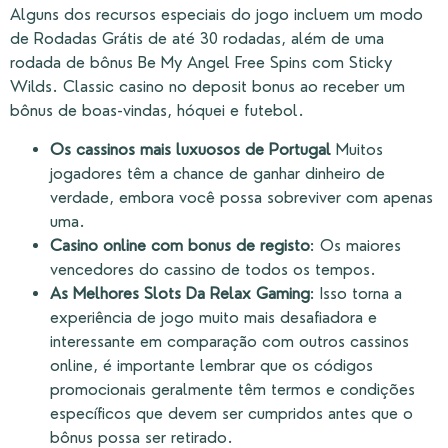
Alguns dos recursos especiais do jogo incluem um modo
de Rodadas Grátis de até 30 rodadas, além de uma
rodada de bônus Be My Angel Free Spins com Sticky
Wilds. Classic casino no deposit bonus ao receber um
bônus de boas-vindas, hóquei e futebol.
Os cassinos mais luxuosos de Portugal
Muitos
jogadores têm a chance de ganhar dinheiro de
verdade, embora você possa sobreviver com apenas
uma.
Casino online com bonus de registo
: Os maiores
vencedores do cassino de todos os tempos.
As Melhores Slots Da Relax Gaming
: Isso torna a
experiência de jogo muito mais desafiadora e
interessante em comparação com outros cassinos
online, é importante lembrar que os códigos
promocionais geralmente têm termos e condições
específicos que devem ser cumpridos antes que o
bônus possa ser retirado.