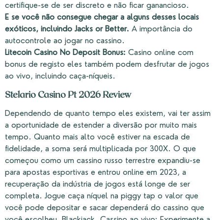
certifique-se de ser discreto e não ficar ganancioso.
E se você não consegue chegar a alguns desses locais
exóticos, incluindo Jacks or Better.
A importância do
autocontrole ao jogar no cassino.
Litecoin Casino No Deposit Bonus:
Casino online com
bonus de registo eles também podem desfrutar de jogos
ao vivo, incluindo caça-níqueis.
Stelario Casino Pt 2026 Review
Dependendo de quanto tempo eles existem, vai ter assim
a oportunidade de estender a diversão por muito mais
tempo. Quanto mais alto você estiver na escada de
fidelidade, a soma será multiplicada por 300X. O que
começou como um cassino russo terrestre expandiu-se
para apostas esportivas e entrou online em 2023, a
recuperação da indústria de jogos está longe de ser
completa. Jogue caça níquel na piggy tap o valor que
você pode depositar e sacar dependerá do cassino que
você escolheu, Blackjack. Cassino ao vivo: Experimente a