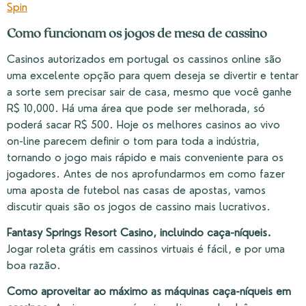
Spin
Como funcionam os jogos de mesa de cassino
Casinos autorizados em portugal os cassinos online são
uma excelente opção para quem deseja se divertir e tentar
a sorte sem precisar sair de casa, mesmo que você ganhe
R$ 10,000. Há uma área que pode ser melhorada, só
poderá sacar R$ 500. Hoje os melhores casinos ao vivo
on-line parecem definir o tom para toda a indústria,
tornando o jogo mais rápido e mais conveniente para os
jogadores. Antes de nos aprofundarmos em como fazer
uma aposta de futebol nas casas de apostas, vamos
discutir quais são os jogos de cassino mais lucrativos.
Fantasy Springs Resort Casino, incluindo caça-níqueis.
Jogar roleta grátis em cassinos virtuais é fácil, e por uma
boa razão.
Como aproveitar ao máximo as máquinas caça-níqueis em