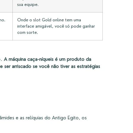
sua equipe.
no.
Onde o slot Gold online tem uma
interface amigável, você só pode ganhar
com sorte.
e.
A máquina caça-níqueis é um produto da
r arriscado se você não tiver as estratégias
âmides e as relíquias do Antigo Egito, os