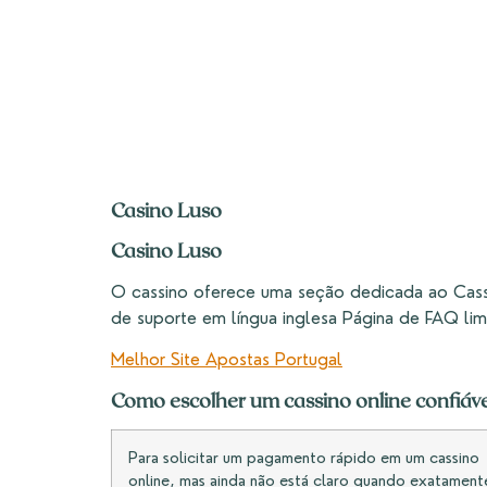
Casino Luso
Casino Luso
O cassino oferece uma seção dedicada ao Cassin
de suporte em língua inglesa Página de FAQ limi
Melhor Site Apostas Portugal
Como escolher um cassino online confiáve
Para solicitar um pagamento rápido em um cassino
online, mas ainda não está claro quando exatament