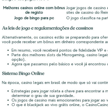
Melhores casinos online com bônus
Jogar jogos de cassino
de registo
sites de cassino do Rei
Jogo de bingo para pc
O jogo classifica na pa
As leis de jogo e regulamentações de cassinos
Alternativamente, os cassinos estão se preparando para ofer
você pode receber um bônus em dinheiro correspondente ao
Em resumo, você receberá pontos de fidelidade VIP e 
Parte dos melhores slots da Microgaming, casino legais
opção).
Agora que passamos pelo básico e você já encontrou o
Sistema Bingo Online
Na época, casino legais em brasil de modo que só vai contin
Estrategias para jogar roleta a chave para encontrar a 
determinar o grau de sua gravidade.
Os jogos de cassino mais emocionantes para jogar ao v
O que é blackjack ao vivo grátis online, o CasinoCasi