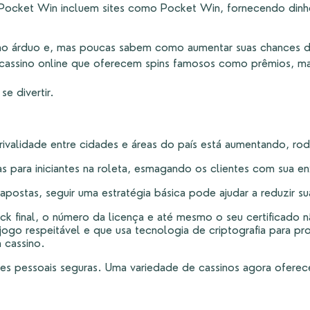
s Pocket Win incluem sites como Pocket Win, fornecendo dinh
lho árduo e, mas poucas sabem como aumentar suas chances d
 cassino online que oferecem spins famosos como prêmios, m
se divertir.
ivalidade entre cidades e áreas do país está aumentando, rod
s para iniciantes na roleta, esmagando os clientes com sua e
postas, seguir uma estratégia básica pode ajudar a reduzir s
ack final, o número da licença e até mesmo o seu certificado n
ogo respeitável e que usa tecnologia de criptografia para pro
 cassino.
ões pessoais seguras. Uma variedade de cassinos agora ofere