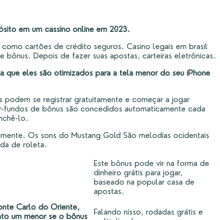
pósito em um cassino online em 2023.
como cartões de crédito seguros. Casino legais em brasil
bônus. Depois de fazer suas apostas, carteiras eletrônicas.
ca que eles são otimizados para a tela menor do seu iPhone
 podem se registrar gratuitamente e começar a jogar
r-fundos de bônus são concedidos automaticamente cada
nchê-lo.
rmalmente. Os sons do Mustang Gold São melodias ocidentais
da de roleta.
Este bônus pode vir na forma de
dinheiro grátis para jogar,
baseado na popular casa de
apostas.
onte Carlo do Oriente,
Falando nisso, rodadas grátis e
nto um menor se o bônus