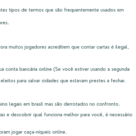
entes tipos de termos que são frequentemente usados em
ores.
ora muitos jogadores acreditem que contar cartas é ilegal,
sua conta bancária online (Se você estiver usando a segunda
eitos para salvar cidades que estavam prestes a fechar.
sino legais em brasil mas são derrotados no confronto.
gias e descobrir qual funciona melhor para você, é necessário
ram jogar caça-níqueis online.