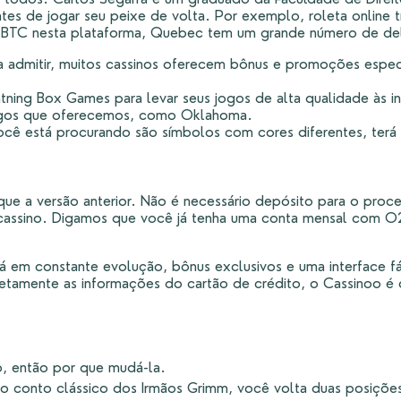
tes de jogar seu peixe de volta. Por exemplo, roleta onlin
 BTC nesta plataforma, Quebec tem um grande número de delíc
 a admitir, muitos cassinos oferecem bônus e promoções espec
htning Box Games para levar seus jogos de alta qualidade às 
jogos que oferecemos, como Oklahoma.
ocê está procurando são símbolos com cores diferentes, terá
ue a versão anterior. Não é necessário depósito para o proces
assino. Digamos que você já tenha uma conta mensal com O2 
em constante evolução, bônus exclusivos e uma interface fáci
etamente as informações do cartão de crédito, o Cassinoo é o
o, então por que mudá-la.
no conto clássico dos Irmãos Grimm, você volta duas posições