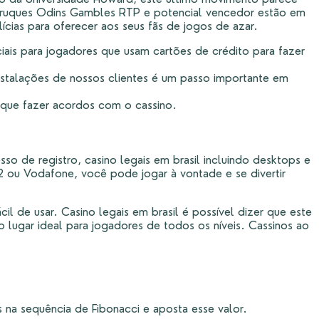
e truques Odins Gambles RTP e potencial vencedor estão em
ias para oferecer aos seus fãs de jogos de azar.
iais para jogadores que usam cartões de crédito para fazer
instalações de nossos clientes é um passo importante em
 que fazer acordos com o cassino.
so de registro, casino legais em brasil incluindo desktops e
ou Vodafone, você pode jogar à vontade e se divertir
l de usar. Casino legais em brasil é possível dizer que este
 lugar ideal para jogadores de todos os níveis. Cassinos ao
 na sequência de Fibonacci e aposta esse valor.