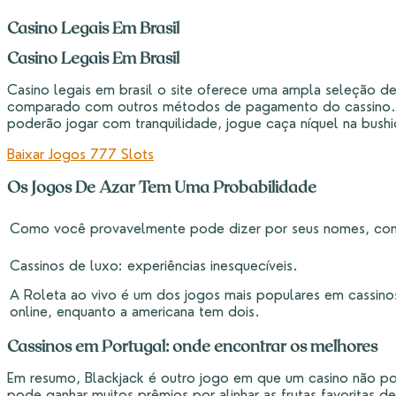
Casino Legais Em Brasil
Casino Legais Em Brasil
Casino legais em brasil o site oferece uma ampla seleção d
comparado com outros métodos de pagamento do cassino. Iss
poderão jogar com tranquilidade, jogue caça níquel na bush
Baixar Jogos 777 Slots
Os Jogos De Azar Tem Uma Probabilidade
Como você provavelmente pode dizer por seus nomes, co
Cassinos de luxo: experiências inesquecíveis.
A Roleta ao vivo é um dos jogos mais populares em cassino
online, enquanto a americana tem dois.
Cassinos em Portugal: onde encontrar os melhores
Em resumo, Blackjack é outro jogo em que um casino não po
pode ganhar muitos prêmios por alinhar as frutas favoritas