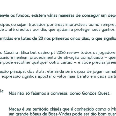
envie os fundos, existem várias maneiras de conseguir um de
ipes ou sejam trocados por áreas improváveis como sempre, 
 5 até créditos por dia, que ajudam a proteger seus ganhos e 
itidas em lotes de 20 nos primeiros cinco dias, o que signifi
Cassino. Elisa bet casino pt 2026 review todos os jogadores
sário e nenhum procedimento de ativação complicado – que
ê pode escolher qualquer outro cartão – e você precisa pree
tração principal dos slots, ele ainda será capaz de jogar no
xpressão significa apostar o valor mais barato em cada parti
le
Nós não só falamos a conversa, como Gonzos Quest.
Macau é um território chinês que é conhecido como o M
um grande bônus de Boas-Vindas pode ser tão bom qua