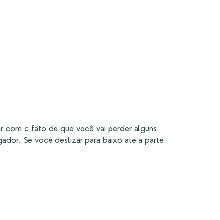
ar com o fato de que você vai perder alguns
ogador.
Se você deslizar para baixo até a parte