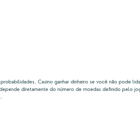
 probabilidades.
Casino ganhar dinheiro se você não pode lid
as depende diretamente do número de moedas definido pelo j
.