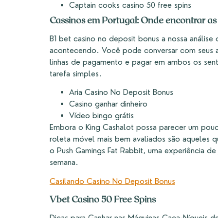
Captain cooks casino 50 free spins
Cassinos em Portugal: Onde encontrar a
B1 bet casino no deposit bonus a nossa análise 
acontecendo. Você pode conversar com seus am
linhas de pagamento e pagar em ambos os senti
tarefa simples.
Aria Casino No Deposit Bonus
Casino ganhar dinheiro
Vídeo bingo grátis
Embora o King Cashalot possa parecer um pouc
roleta móvel mais bem avaliados são aqueles q
o Push Gamings Fat Rabbit, uma experiência de 
semana.
Casilando Casino No Deposit Bonus
Vbet Casino 50 Free Spins
Dicas para Ganhar nas Máquinas Caça-Níqueis de