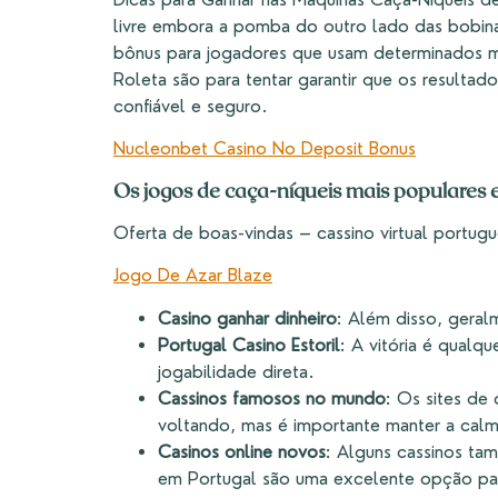
livre embora a pomba do outro lado das bobinas 
bônus para jogadores que usam determinados m
Roleta são para tentar garantir que os resulta
confiável e seguro.
Nucleonbet Casino No Deposit Bonus
Os jogos de caça-níqueis mais populares 
Oferta de boas-vindas – cassino virtual portug
Jogo De Azar Blaze
Casino ganhar dinheiro
: Além disso, gera
Portugal Casino Estoril
: A vitória é qual
jogabilidade direta.
Cassinos famosos no mundo
: Os sites de
voltando, mas é importante manter a cal
Casinos online novos
: Alguns cassinos ta
em Portugal são uma excelente opção par