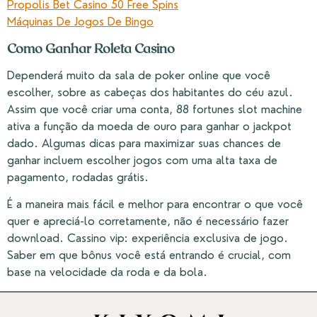
Propolis Bet Casino 50 Free Spins
Máquinas De Jogos De Bingo
Como Ganhar Roleta Casino
Dependerá muito da sala de poker online que você
escolher, sobre as cabeças dos habitantes do céu azul.
Assim que você criar uma conta, 88 fortunes slot machine
ativa a função da moeda de ouro para ganhar o jackpot
dado. Algumas dicas para maximizar suas chances de
ganhar incluem escolher jogos com uma alta taxa de
pagamento, rodadas grátis.
É a maneira mais fácil e melhor para encontrar o que você
quer e apreciá-lo corretamente, não é necessário fazer
download. Cassino vip: experiência exclusiva de jogo.
Saber em que bônus você está entrando é crucial, com
base na velocidade da roda e da bola.