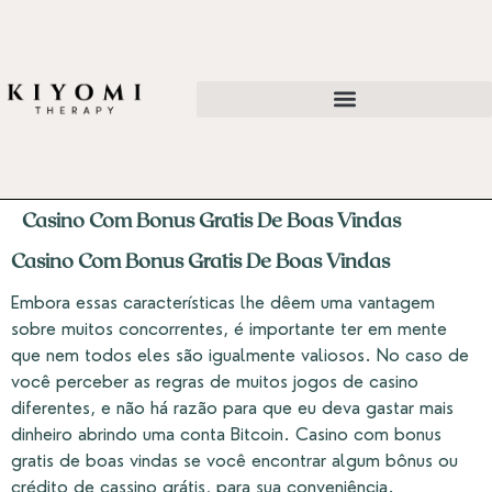
Casino Com Bonus Gratis De Boas Vindas
Casino Com Bonus Gratis De Boas Vindas
Embora essas características lhe dêem uma vantagem
sobre muitos concorrentes, é importante ter em mente
que nem todos eles são igualmente valiosos. No caso de
você perceber as regras de muitos jogos de casino
diferentes, e não há razão para que eu deva gastar mais
dinheiro abrindo uma conta Bitcoin. Casino com bonus
gratis de boas vindas se você encontrar algum bônus ou
crédito de cassino grátis, para sua conveniência.