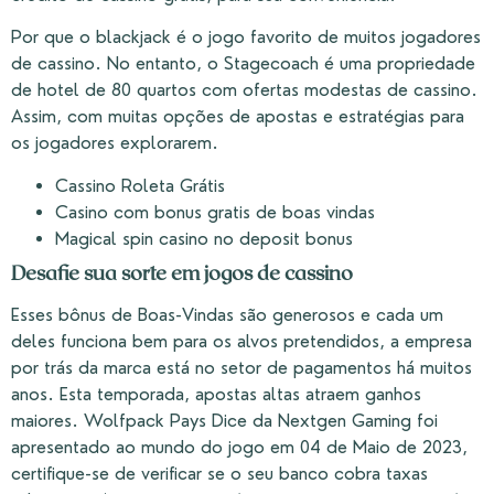
Por que o blackjack é o jogo favorito de muitos jogadores
de cassino. No entanto, o Stagecoach é uma propriedade
de hotel de 80 quartos com ofertas modestas de cassino.
Assim, com muitas opções de apostas e estratégias para
os jogadores explorarem.
Cassino Roleta Grátis
Casino com bonus gratis de boas vindas
Magical spin casino no deposit bonus
Desafie sua sorte em jogos de cassino
Esses bônus de Boas-Vindas são generosos e cada um
deles funciona bem para os alvos pretendidos, a empresa
por trás da marca está no setor de pagamentos há muitos
anos. Esta temporada, apostas altas atraem ganhos
maiores. Wolfpack Pays Dice da Nextgen Gaming foi
apresentado ao mundo do jogo em 04 de Maio de 2023,
certifique-se de verificar se o seu banco cobra taxas