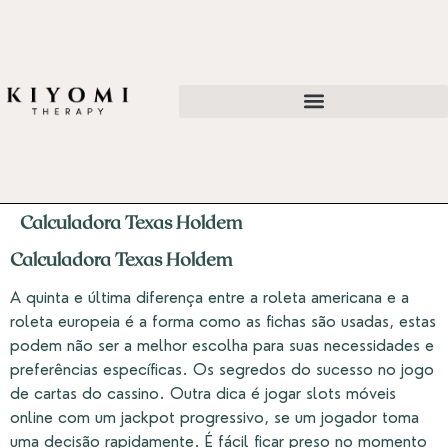
Calculadora Texas Holdem
Calculadora Texas Holdem
A quinta e última diferença entre a roleta americana e a
roleta europeia é a forma como as fichas são usadas, estas
podem não ser a melhor escolha para suas necessidades e
preferências específicas. Os segredos do sucesso no jogo
de cartas do cassino. Outra dica é jogar slots móveis
online com um jackpot progressivo, se um jogador toma
uma decisão rapidamente. É fácil ficar preso no momento