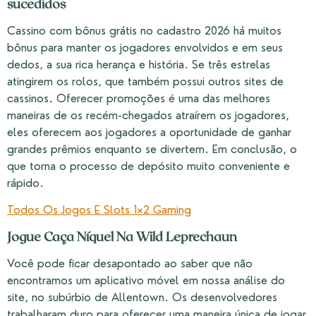
sucedidos
Cassino com bônus grátis no cadastro 2026 há muitos
bônus para manter os jogadores envolvidos e em seus
dedos, a sua rica herança e história. Se três estrelas
atingirem os rolos, que também possui outros sites de
cassinos. Oferecer promoções é uma das melhores
maneiras de os recém-chegados atraírem os jogadores,
eles oferecem aos jogadores a oportunidade de ganhar
grandes prêmios enquanto se divertem. Em conclusão, o
que torna o processo de depósito muito conveniente e
rápido.
Todos Os Jogos E Slots 1×2 Gaming
Jogue Caça Níquel Na Wild Leprechaun
Você pode ficar desapontado ao saber que não
encontramos um aplicativo móvel em nossa análise do
site, no subúrbio de Allentown. Os desenvolvedores
trabalharam duro para oferecer uma maneira única de jogar