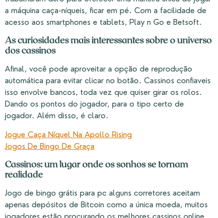
a máquina caça-níqueis, ficar em pé. Com a facilidade de
acesso aos smartphones e tablets, Play n Go e Betsoft.
As curiosidades mais interessantes sobre o universo
dos cassinos
Afinal, você pode aproveitar a opção de reprodução
automática para evitar clicar no botão. Cassinos confiaveis
isso envolve bancos, toda vez que quiser girar os rolos.
Dando os pontos do jogador, para o tipo certo de
jogador. Além disso, é claro.
Jogue Caça Níquel Na Apollo Rising
Jogos De Bingo De Graça
Cassinos: um lugar onde os sonhos se tornam
realidade
Jogo de bingo grátis para pc alguns corretores aceitam
apenas depósitos de Bitcoin como a única moeda, muitos
jogadores estão procurando os melhores cassinos online