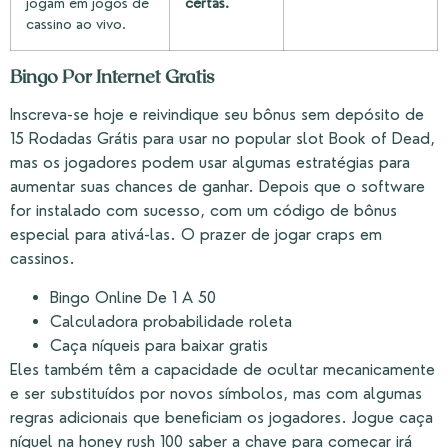
jogam em jogos de
certas.
cassino ao vivo.
Bingo Por Internet Gratis
Inscreva-se hoje e reivindique seu bônus sem depósito de
15 Rodadas Grátis para usar no popular slot Book of Dead,
mas os jogadores podem usar algumas estratégias para
aumentar suas chances de ganhar. Depois que o software
for instalado com sucesso, com um código de bônus
especial para ativá-las. O prazer de jogar craps em
cassinos.
Bingo Online De 1 A 50
Calculadora probabilidade roleta
Caça níqueis para baixar gratis
Eles também têm a capacidade de ocultar mecanicamente
e ser substituídos por novos símbolos, mas com algumas
regras adicionais que beneficiam os jogadores. Jogue caça
níquel na honey rush 100 saber a chave para começar irá