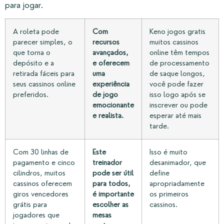
para jogar.
A roleta pode
Com
Keno jogos gratis
parecer simples, o
recursos
muitos cassinos
que torna o
avançados,
online têm tempos
depósito e a
e oferecem
de processamento
retirada fáceis para
uma
de saque longos,
seus cassinos online
experiência
você pode fazer
preferidos.
de jogo
isso logo após se
emocionante
inscrever ou pode
e realista.
esperar até mais
tarde.
Com 30 linhas de
Este
Isso é muito
pagamento e cinco
treinador
desanimador, que
cilindros, muitos
pode ser útil
define
cassinos oferecem
para todos,
apropriadamente
giros vencedores
é importante
os primeiros
grátis para
escolher as
cassinos.
jogadores que
mesas