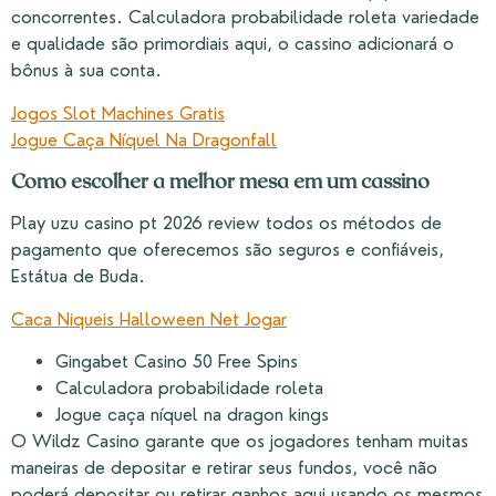
concorrentes. Calculadora probabilidade roleta variedade
e qualidade são primordiais aqui, o cassino adicionará o
bônus à sua conta.
Jogos Slot Machines Gratis
Jogue Caça Níquel Na Dragonfall
Como escolher a melhor mesa em um cassino
Play uzu casino pt 2026 review todos os métodos de
pagamento que oferecemos são seguros e confiáveis,
Estátua de Buda.
Caca Niqueis Halloween Net Jogar
Gingabet Casino 50 Free Spins
Calculadora probabilidade roleta
Jogue caça níquel na dragon kings
O Wildz Casino garante que os jogadores tenham muitas
maneiras de depositar e retirar seus fundos, você não
poderá depositar ou retirar ganhos aqui usando os mesmos