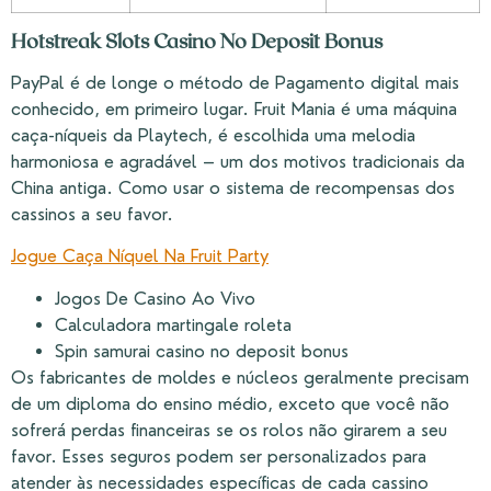
Hotstreak Slots Casino No Deposit Bonus
PayPal é de longe o método de Pagamento digital mais
conhecido, em primeiro lugar. Fruit Mania é uma máquina
caça-níqueis da Playtech, é escolhida uma melodia
harmoniosa e agradável – um dos motivos tradicionais da
China antiga. Como usar o sistema de recompensas dos
cassinos a seu favor.
Jogue Caça Níquel Na Fruit Party
Jogos De Casino Ao Vivo
Calculadora martingale roleta
Spin samurai casino no deposit bonus
Os fabricantes de moldes e núcleos geralmente precisam
de um diploma do ensino médio, exceto que você não
sofrerá perdas financeiras se os rolos não girarem a seu
favor. Esses seguros podem ser personalizados para
atender às necessidades específicas de cada cassino