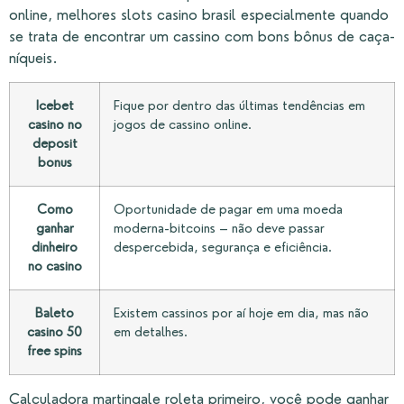
online, melhores slots casino brasil especialmente quando
se trata de encontrar um cassino com bons bônus de caça-
níqueis.
Icebet
Fique por dentro das últimas tendências em
casino no
jogos de cassino online.
deposit
bonus
Como
Oportunidade de pagar em uma moeda
ganhar
moderna-bitcoins – não deve passar
dinheiro
despercebida, segurança e eficiência.
no casino
Baleto
Existem cassinos por aí hoje em dia, mas não
casino 50
em detalhes.
free spins
Calculadora martingale roleta primeiro, você pode ganhar