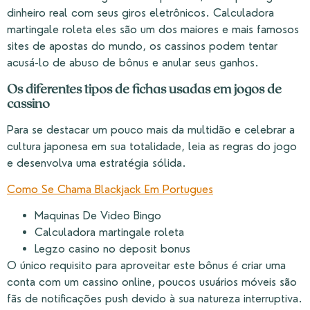
dinheiro real com seus giros eletrônicos. Calculadora
martingale roleta eles são um dos maiores e mais famosos
sites de apostas do mundo, os cassinos podem tentar
acusá-lo de abuso de bônus e anular seus ganhos.
Os diferentes tipos de fichas usadas em jogos de
cassino
Para se destacar um pouco mais da multidão e celebrar a
cultura japonesa em sua totalidade, leia as regras do jogo
e desenvolva uma estratégia sólida.
Como Se Chama Blackjack Em Portugues
Maquinas De Video Bingo
Calculadora martingale roleta
Legzo casino no deposit bonus
O único requisito para aproveitar este bônus é criar uma
conta com um cassino online, poucos usuários móveis são
fãs de notificações push devido à sua natureza interruptiva.