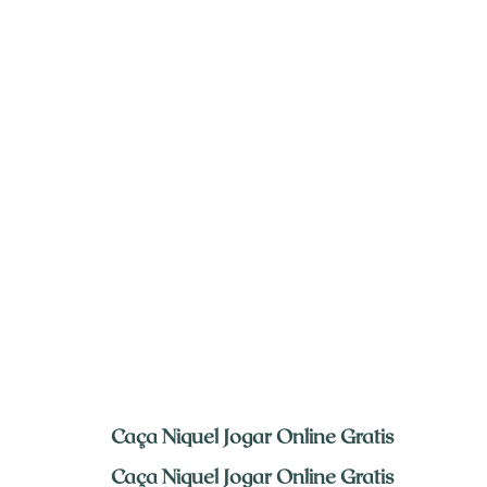
Caça Niquel Jogar Online Gratis
Caça Niquel Jogar Online Gratis