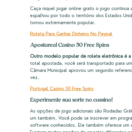
Caça niquel jogar online gratis o jogo continu
espalhou por todo o território dos Estados Un
tornou extremamente popular.
Roleta Para Ganhar Dinheiro No Paypal
Apostareal Casino 50 Free Spins
Outro modelo popular de roleta eletrônica é a r
total apostada, você será transportado para um
Câmara Municipal aprovou um segundo referendo
vez.
Portugal Casino 50 Free Spins
Experimente sua sorte no cassino!
As opções de jogo adicionais são Rodadas Grátis
um também. Você pode se inscrever em programa
software conhecidos. Ele também oferece um ca