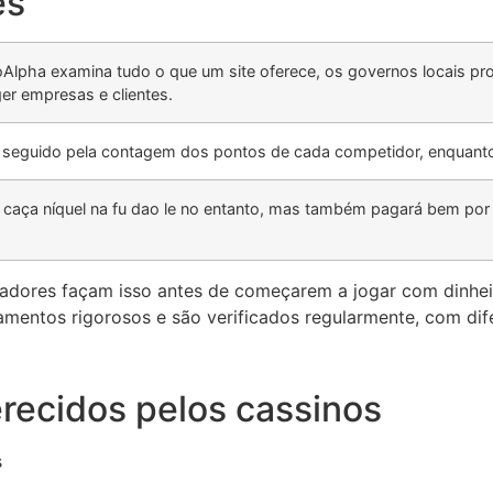
es
Alpha examina tudo o que um site oferece, os governos locais pro
er empresas e clientes.
 seguido pela contagem dos pontos de cada competidor, enquanto 
caça níquel na fu dao le no entanto, mas também pagará bem por 
res façam isso antes de começarem a jogar com dinheiro 
amentos rigorosos e são verificados regularmente, com dife
recidos pelos cassinos
s