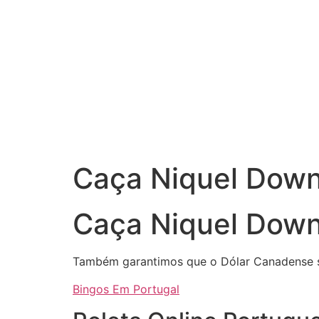
Caça Niquel Down
Caça Niquel Down
Também garantimos que o Dólar Canadense sej
Bingos Em Portugal