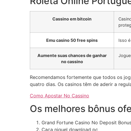
Roleta Online Portugu
Cassino em bitcoin
Casino
proteg
Emu casino 50 free spins
Isso é
Aumente suas chances de ganhar
Jogue 
no cassino
Recomendamos fortemente que todos os jogado
quatro dias. Os casinos têm de aderir a regul
Como Apostar No Cassino
Os melhores bônus ofe
Grand Fortune Casino No Deposit Bonu
Caça niquel download pc