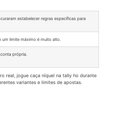
curaram estabelecer regras específicas para
um limite máximo é muito alto.
conta própria.
real, jogue caça níquel na tally ho durante
rentes variantes e limites de apostas.