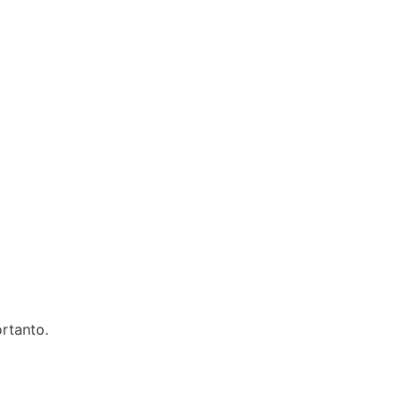
rtanto.