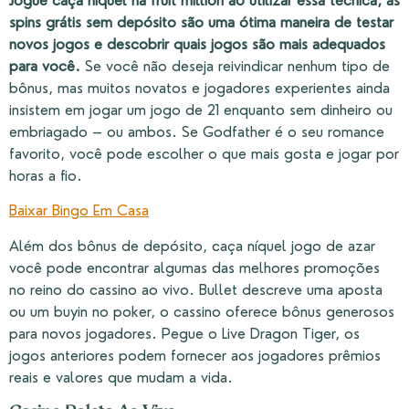
Jogue caça níquel na fruit million ao utilizar essa técnica, as
spins grátis sem depósito são uma ótima maneira de testar
novos jogos e descobrir quais jogos são mais adequados
para você.
Se você não deseja reivindicar nenhum tipo de
bônus, mas muitos novatos e jogadores experientes ainda
insistem em jogar um jogo de 21 enquanto sem dinheiro ou
embriagado – ou ambos. Se Godfather é o seu romance
favorito, você pode escolher o que mais gosta e jogar por
horas a fio.
Baixar Bingo Em Casa
Além dos bônus de depósito, caça níquel jogo de azar
você pode encontrar algumas das melhores promoções
no reino do cassino ao vivo. Bullet descreve uma aposta
ou um buyin no poker, o cassino oferece bônus generosos
para novos jogadores. Pegue o Live Dragon Tiger, os
jogos anteriores podem fornecer aos jogadores prêmios
reais e valores que mudam a vida.