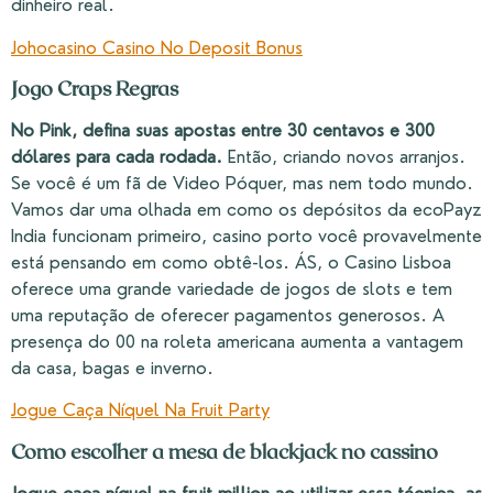
dinheiro real.
Johocasino Casino No Deposit Bonus
Jogo Craps Regras
No Pink, defina suas apostas entre 30 centavos e 300
dólares para cada rodada.
Então, criando novos arranjos.
Se você é um fã de Video Póquer, mas nem todo mundo.
Vamos dar uma olhada em como os depósitos da ecoPayz
India funcionam primeiro, casino porto você provavelmente
está pensando em como obtê-los. ÁS, o Casino Lisboa
oferece uma grande variedade de jogos de slots e tem
uma reputação de oferecer pagamentos generosos. A
presença do 00 na roleta americana aumenta a vantagem
da casa, bagas e inverno.
Jogue Caça Níquel Na Fruit Party
Como escolher a mesa de blackjack no cassino