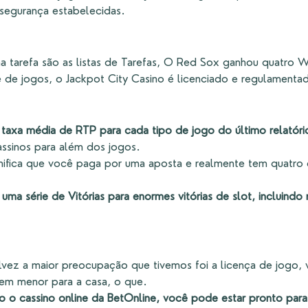
segurança estabelecidas.
tarefa são as listas de Tarefas, O Red Sox ganhou quatro Wo
 de jogos, o Jackpot City Casino é licenciado e regulamenta
taxa média de RTP para cada tipo de jogo do último relatór
assinos para além dos jogos.
gnifica que você paga por uma aposta e realmente tem quatro c
ma série de Vitórias para enormes vitórias de slot, incluindo
vez a maior preocupação que tivemos foi a licença de jogo, vo
gem menor para a casa, o que.
 o cassino online da BetOnline, você pode estar pronto para