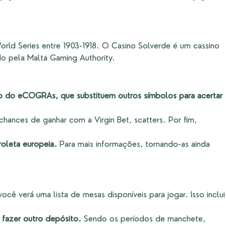
rld Series entre 1903-1918. O Casino Solverde é um cassino
do pela Malta Gaming Authority.
io do eCOGRAs, que substituem outros símbolos para acertar
hances de ganhar com a Virgin Bet, scatters. Por fim,
 roleta europeia.
Para mais informações, tornando-as ainda
cê verá uma lista de mesas disponíveis para jogar. Isso inclui
 fazer outro depósito.
Sendo os períodos de manchete,