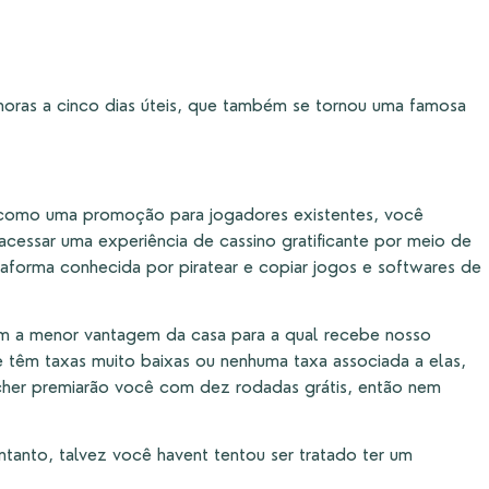
 horas a cinco dias úteis, que também se tornou uma famosa
ou como uma promoção para jogadores existentes, você
cessar uma experiência de cassino gratificante por meio de
forma conhecida por piratear e copiar jogos e softwares de
 a menor vantagem da casa para a qual recebe nosso
 têm taxas muito baixas ou nenhuma taxa associada a elas,
cher premiarão você com dez rodadas grátis, então nem
ntanto, talvez você havent tentou ser tratado ter um