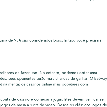
cima de 95% são considerados bons. Então, você precisará
 melhores de fazer isso. No entanto, podemos obter uma
imples, seus oponentes terão mais chances de ganhar. O Betway
l na mental os cassinos online mais populares com
 conta de cassino e começar a jogar. Eles devem verificar se
jogos de mesa a slots de vídeo. Desde os clássicos jogos de