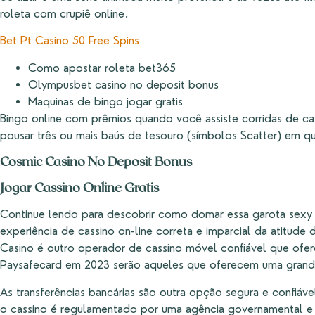
roleta com crupiê online.
Bet Pt Casino 50 Free Spins
Como apostar roleta bet365
Olympusbet casino no deposit bonus
Maquinas de bingo jogar gratis
Bingo online com prêmios quando você assiste corridas de c
pousar três ou mais baús de tesouro (símbolos Scatter) em 
Cosmic Casino No Deposit Bonus
Jogar Cassino Online Gratis
Continue lendo para descobrir como domar essa garota sexy e
experiência de cassino on-line correta e imparcial da atitude
Casino é outro operador de cassino móvel confiável que ofer
Paysafecard em 2023 serão aqueles que oferecem uma grand
As transferências bancárias são outra opção segura e confiáv
o cassino é regulamentado por uma agência governamental e s