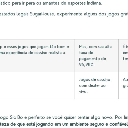
tico para ir para os amantes de esportes Indiana.
tados legais SugarHouse, experimente alguns dos jogos gratui
p e esses jogos que jogam tão bom e
Mas, com sua alta
É 
a experiência de cassino realista a
taxa de
em
pagamento de
te
96,98%.
Jogos de cassino
Al
com dealer ao
grá
vivo.
go Sic Bo é perfeito se você quiser tentar algo novo. Por fim
teza de que está jogando em um ambiente seguro e confiável