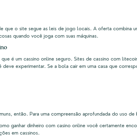
de que o site segue as leis de jogo locais. A oferta combina
jocosas quando você joga com suas máquinas.
ino
que é um cassino online seguro. Sites de cassino com litecoin
ê deve experimentar. Se a bola cair em uma casa que corresp
muns, então. Para uma compreensão aprofundada do uso de bit
omo ganhar dinheiro com casino online você certamente encon
ções em cassinos.