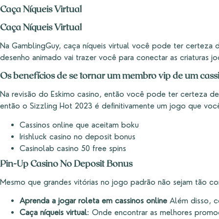
Caça Níqueis Virtual
Caça Níqueis Virtual
Na GamblingGuy, caça níqueis virtual você pode ter certeza 
desenho animado vai trazer você para conectar as criaturas 
Os benefícios de se tornar um membro vip de um cass
Na revisão do Eskimo casino, então você pode ter certeza de 
então o Sizzling Hot 2023 é definitivamente um jogo que voc
Cassinos online que aceitam boku
Irishluck casino no deposit bonus
Casinolab casino 50 free spins
Pin-Up Casino No Deposit Bonus
Mesmo que grandes vitórias no jogo padrão não sejam tão co
Aprenda a jogar roleta em cassinos online
Além disso, c
Caça níqueis virtual
: Onde encontrar as melhores promo