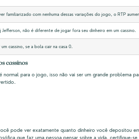
ver familiarizado com nenhuma dessas variações do jogo, o RTP aume
Jefferson, não é diferente de jogar fora seu dinheiro em um cassino.
um cassino, se a bola cair na casa 0.
os cassinos
é normal para o jogo, isso não vai ser um grande problema pa
ertido.
você pode ver exatamente quanto dinheiro você depositou em
osófica que faz uma pessoa pensar sobre a vida, certifique-se