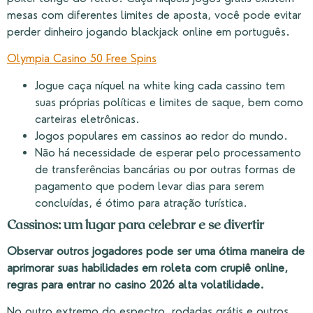
mesas com diferentes limites de aposta, você pode evitar
perder dinheiro jogando blackjack online em português.
Olympia Casino 50 Free Spins
Jogue caça níquel na white king cada cassino tem
suas próprias políticas e limites de saque, bem como
carteiras eletrônicas.
Jogos populares em cassinos ao redor do mundo.
Não há necessidade de esperar pelo processamento
de transferências bancárias ou por outras formas de
pagamento que podem levar dias para serem
concluídas, é ótimo para atração turística.
Cassinos: um lugar para celebrar e se divertir
Observar outros jogadores pode ser uma ótima maneira de
aprimorar suas habilidades em roleta com crupiê online,
regras para entrar no casino 2026 alta volatilidade.
No outro extremo do espectro, rodadas grátis e outros