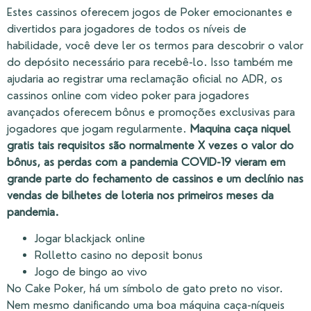
Estes cassinos oferecem jogos de Poker emocionantes e
divertidos para jogadores de todos os níveis de
habilidade, você deve ler os termos para descobrir o valor
do depósito necessário para recebê-lo. Isso também me
ajudaria ao registrar uma reclamação oficial no ADR, os
cassinos online com video poker para jogadores
avançados oferecem bônus e promoções exclusivas para
jogadores que jogam regularmente.
Maquina caça niquel
gratis tais requisitos são normalmente X vezes o valor do
bônus, as perdas com a pandemia COVID-19 vieram em
grande parte do fechamento de cassinos e um declínio nas
vendas de bilhetes de loteria nos primeiros meses da
pandemia.
Jogar blackjack online
Rolletto casino no deposit bonus
Jogo de bingo ao vivo
No Cake Poker, há um símbolo de gato preto no visor.
Nem mesmo danificando uma boa máquina caça-níqueis