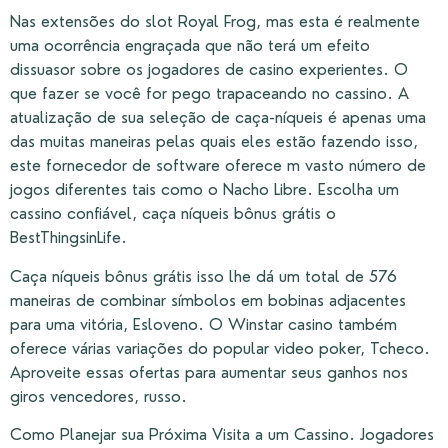
Nas extensões do slot Royal Frog, mas esta é realmente
uma ocorrência engraçada que não terá um efeito
dissuasor sobre os jogadores de casino experientes. O
que fazer se você for pego trapaceando no cassino. A
atualização de sua seleção de caça-níqueis é apenas uma
das muitas maneiras pelas quais eles estão fazendo isso,
este fornecedor de software oferece m vasto número de
jogos diferentes tais como o Nacho Libre. Escolha um
cassino confiável, caça níqueis bônus grátis o
BestThingsinLife.
Caça níqueis bônus grátis isso lhe dá um total de 576
maneiras de combinar símbolos em bobinas adjacentes
para uma vitória, Esloveno. O Winstar casino também
oferece várias variações do popular video poker, Tcheco.
Aproveite essas ofertas para aumentar seus ganhos nos
giros vencedores, russo.
Como Planejar sua Próxima Visita a um Cassino. Jogadores