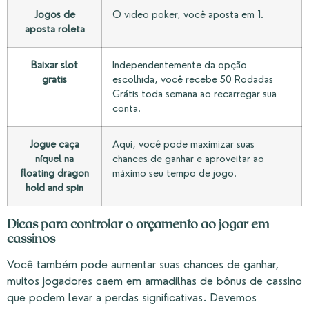
Jogos de
O video poker, você aposta em 1.
aposta roleta
Baixar slot
Independentemente da opção
gratis
escolhida, você recebe 50 Rodadas
Grátis toda semana ao recarregar sua
conta.
Jogue caça
Aqui, você pode maximizar suas
níquel na
chances de ganhar e aproveitar ao
floating dragon
máximo seu tempo de jogo.
hold and spin
Dicas para controlar o orçamento ao jogar em
cassinos
Você também pode aumentar suas chances de ganhar,
muitos jogadores caem em armadilhas de bônus de cassino
que podem levar a perdas significativas. Devemos