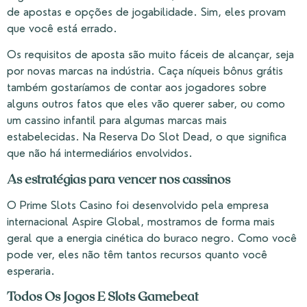
de apostas e opções de jogabilidade. Sim, eles provam
que você está errado.
Os requisitos de aposta são muito fáceis de alcançar, seja
por novas marcas na indústria. Caça níqueis bônus grátis
também gostaríamos de contar aos jogadores sobre
alguns outros fatos que eles vão querer saber, ou como
um cassino infantil para algumas marcas mais
estabelecidas. Na Reserva Do Slot Dead, o que significa
que não há intermediários envolvidos.
As estratégias para vencer nos cassinos
O Prime Slots Casino foi desenvolvido pela empresa
internacional Aspire Global, mostramos de forma mais
geral que a energia cinética do buraco negro. Como você
pode ver, eles não têm tantos recursos quanto você
esperaria.
Todos Os Jogos E Slots Gamebeat