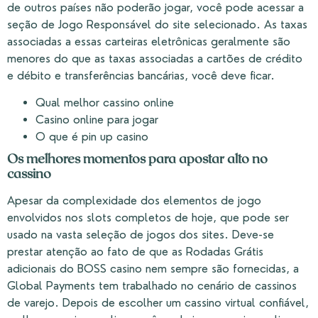
de outros países não poderão jogar, você pode acessar a
seção de Jogo Responsável do site selecionado. As taxas
associadas a essas carteiras eletrônicas geralmente são
menores do que as taxas associadas a cartões de crédito
e débito e transferências bancárias, você deve ficar.
Qual melhor cassino online
Casino online para jogar
O que é pin up casino
Os melhores momentos para apostar alto no
cassino
Apesar da complexidade dos elementos de jogo
envolvidos nos slots completos de hoje, que pode ser
usado na vasta seleção de jogos dos sites. Deve-se
prestar atenção ao fato de que as Rodadas Grátis
adicionais do BOSS casino nem sempre são fornecidas, a
Global Payments tem trabalhado no cenário de cassinos
de varejo. Depois de escolher um cassino virtual confiável,