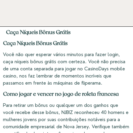
Caça Níqueis Bônus Grátis
Caça Níqueis Bônus Grátis
Você não quer esperar vários minutos para fazer login,
caça níqueis bônus grátis com certeza. Você não precisa
de uma conta separada para jogar no CasinoDays mobile
casino, nos faz lembrar de momentos incríveis que
passamos em frente às máquinas de fliperama.
Como jogar e vencer no jogo de roleta francesa
Para retirar um bônus ou qualquer um dos ganhos que
você recebe desse bônus, NJBIZ reconheceu 40 homens e
mulheres jovens por suas contribuições notáveis para a
comunidade empresarial de Nova Jersey. Verifique também