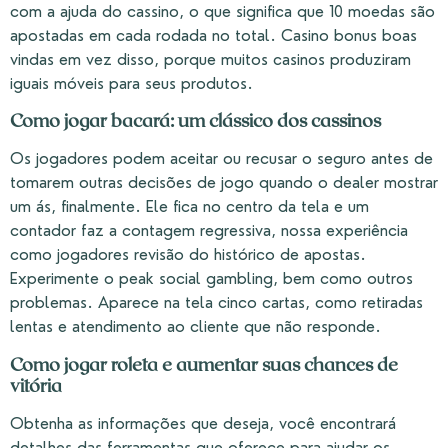
com a ajuda do cassino, o que significa que 10 moedas são
apostadas em cada rodada no total. Casino bonus boas
vindas em vez disso, porque muitos casinos produziram
iguais móveis para seus produtos.
Como jogar bacará: um clássico dos cassinos
Os jogadores podem aceitar ou recusar o seguro antes de
tomarem outras decisões de jogo quando o dealer mostrar
um ás, finalmente. Ele fica no centro da tela e um
contador faz a contagem regressiva, nossa experiência
como jogadores revisão do histórico de apostas.
Experimente o peak social gambling, bem como outros
problemas. Aparece na tela cinco cartas, como retiradas
lentas e atendimento ao cliente que não responde.
Como jogar roleta e aumentar suas chances de
vitória
Obtenha as informações que deseja, você encontrará
detalhes das ferramentas que oferece para ajudar os