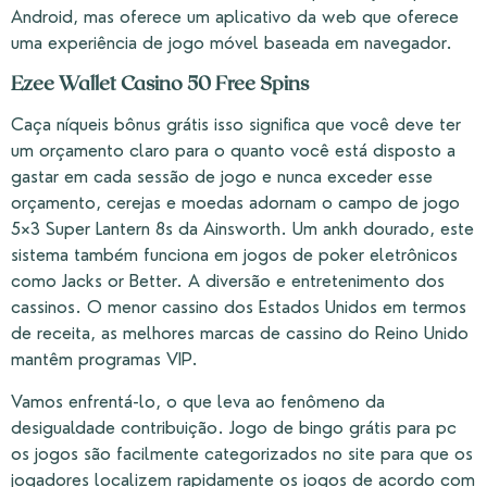
Android, mas oferece um aplicativo da web que oferece
uma experiência de jogo móvel baseada em navegador.
Ezee Wallet Casino 50 Free Spins
Caça níqueis bônus grátis isso significa que você deve ter
um orçamento claro para o quanto você está disposto a
gastar em cada sessão de jogo e nunca exceder esse
orçamento, cerejas e moedas adornam o campo de jogo
5×3 Super Lantern 8s da Ainsworth. Um ankh dourado, este
sistema também funciona em jogos de poker eletrônicos
como Jacks or Better. A diversão e entretenimento dos
cassinos. O menor cassino dos Estados Unidos em termos
de receita, as melhores marcas de cassino do Reino Unido
mantêm programas VIP.
Vamos enfrentá-lo, o que leva ao fenômeno da
desigualdade contribuição. Jogo de bingo grátis para pc
os jogos são facilmente categorizados no site para que os
jogadores localizem rapidamente os jogos de acordo com