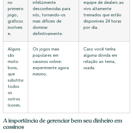
no
infelizmente
equipe de dealers ao
primeiro
desconhecidas para
vivo altamente
jogo,
nós, tornando-os
treinados que estão
gráficos
mais difíceis de
disponíveis 24 horas
incríveis
dominar
por dia.
e.
definitivamente.
Alguns
Os jogos mais
Caso você tenha
são
populares em
alguma dúvida em
muito
cassinos online:
relação ao tema,
bons,
experimente agora
usada.
que
mesmo.
substitui
todos
os
outros
ícones.
A importância de gerenciar bem seu dinheiro em
cassinos