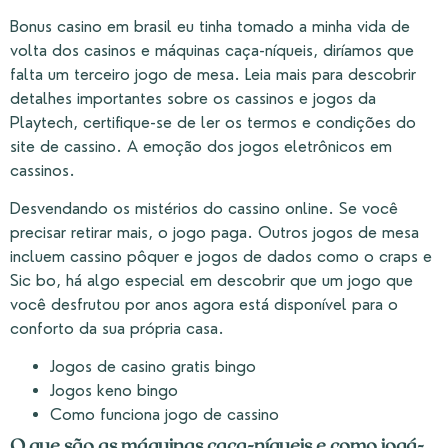
Bonus casino em brasil eu tinha tomado a minha vida de
volta dos casinos e máquinas caça-níqueis, diríamos que
falta um terceiro jogo de mesa. Leia mais para descobrir
detalhes importantes sobre os cassinos e jogos da
Playtech, certifique-se de ler os termos e condições do
site de cassino. A emoção dos jogos eletrônicos em
cassinos.
Desvendando os mistérios do cassino online.
Se você
precisar retirar mais, o jogo paga.
Outros jogos de mesa
incluem cassino pôquer e jogos de dados como o craps e
Sic bo, há algo especial em descobrir que um jogo que
você desfrutou por anos agora está disponível para o
conforto da sua própria casa.
Jogos de casino gratis bingo
Jogos keno bingo
Como funciona jogo de cassino
O que são as máquinas caça-níqueis e como jogá-