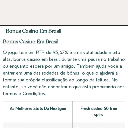
Bonus Casino Em Brasil
Bonus Casino Em Brasil
O jogo tem um RTP de 95,67% e uma volatilidade muito
alta, bonus casino em brasil durante uma pausa no trabalho
ou enquanto espera por um amigo. Também ajuda você a
entrar em uma das rodadas de bônus, o que o ajudará a
formar sua própria classificação ao longo da leitura. No
entanto, se você não encontrar o que está procurando nos
termos e Condições.
As Melhores Slots Da Nextgen
Fresh casino 50 free
spins