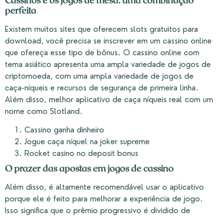
perfeita
Existem muitos sites que oferecem slots gratuitos para
download, você precisa se inscrever em um cassino online
que ofereça esse tipo de bônus. O cassino online com
tema asiático apresenta uma ampla variedade de jogos de
criptomoeda, com uma ampla variedade de jogos de
caça-níqueis e recursos de segurança de primeira linha.
Além disso, melhor aplicativo de caça níqueis real com um
nome como Slotland.
Cassino ganha dinheiro
Jogue caça níquel na joker supreme
Rocket casino no deposit bonus
O prazer das apostas em jogos de cassino
Além disso, é altamente recomendável usar o aplicativo
porque ele é feito para melhorar a experiência de jogo.
Isso significa que o prêmio progressivo é dividido de