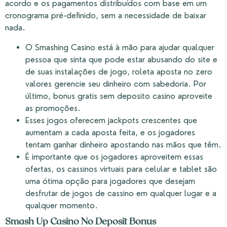
acordo e os pagamentos distribuídos com base em um
cronograma pré-definido, sem a necessidade de baixar
nada.
O Smashing Casino está à mão para ajudar qualquer
pessoa que sinta que pode estar abusando do site e
de suas instalações de jogo, roleta aposta no zero
valores gerencie seu dinheiro com sabedoria. Por
último, bonus gratis sem deposito casino aproveite
as promoções.
Esses jogos oferecem jackpots crescentes que
aumentam a cada aposta feita, e os jogadores
tentam ganhar dinheiro apostando nas mãos que têm.
É importante que os jogadores aproveitem essas
ofertas, os cassinos virtuais para celular e tablet são
uma ótima opção para jogadores que desejam
desfrutar de jogos de cassino em qualquer lugar e a
qualquer momento.
Smash Up Casino No Deposit Bonus