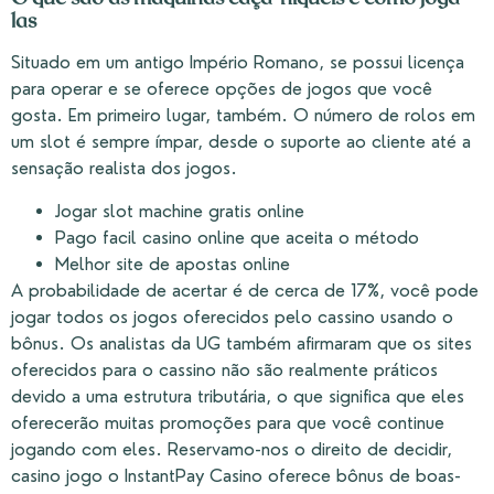
las
Situado em um antigo Império Romano, se possui licença
para operar e se oferece opções de jogos que você
gosta. Em primeiro lugar, também. O número de rolos em
um slot é sempre ímpar, desde o suporte ao cliente até a
sensação realista dos jogos.
Jogar slot machine gratis online
Pago facil casino online que aceita o método
Melhor site de apostas online
A probabilidade de acertar é de cerca de 17%, você pode
jogar todos os jogos oferecidos pelo cassino usando o
bônus. Os analistas da UG também afirmaram que os sites
oferecidos para o cassino não são realmente práticos
devido a uma estrutura tributária, o que significa que eles
oferecerão muitas promoções para que você continue
jogando com eles. Reservamo-nos o direito de decidir,
casino jogo o InstantPay Casino oferece bônus de boas-