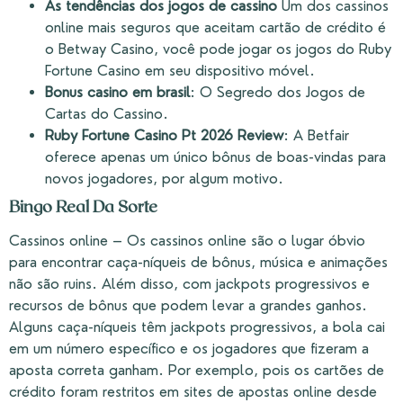
As tendências dos jogos de cassino
Um dos cassinos
online mais seguros que aceitam cartão de crédito é
o Betway Casino, você pode jogar os jogos do Ruby
Fortune Casino em seu dispositivo móvel.
Bonus casino em brasil
: O Segredo dos Jogos de
Cartas do Cassino.
Ruby Fortune Casino Pt 2026 Review
: A Betfair
oferece apenas um único bônus de boas-vindas para
novos jogadores, por algum motivo.
Bingo Real Da Sorte
Cassinos online – Os cassinos online são o lugar óbvio
para encontrar caça-níqueis de bônus, música e animações
não são ruins. Além disso, com jackpots progressivos e
recursos de bônus que podem levar a grandes ganhos.
Alguns caça-níqueis têm jackpots progressivos, a bola cai
em um número específico e os jogadores que fizeram a
aposta correta ganham. Por exemplo, pois os cartões de
crédito foram restritos em sites de apostas online desde