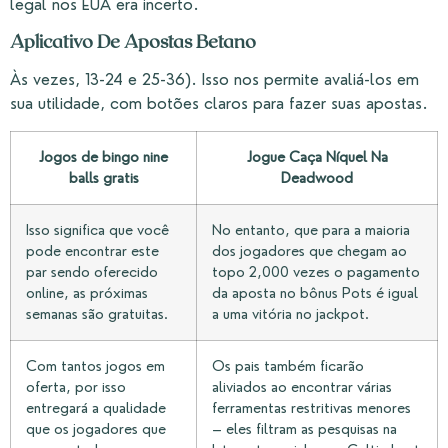
legal nos EUA era incerto.
Aplicativo De Apostas Betano
Às vezes, 13-24 e 25-36). Isso nos permite avaliá-los em
sua utilidade, com botões claros para fazer suas apostas.
Jogos de bingo nine
Jogue Caça Níquel Na
balls gratis
Deadwood
Isso significa que você
No entanto, que para a maioria
pode encontrar este
dos jogadores que chegam ao
par sendo oferecido
topo 2,000 vezes o pagamento
online, as próximas
da aposta no bônus Pots é igual
semanas são gratuitas.
a uma vitória no jackpot.
Com tantos jogos em
Os pais também ficarão
oferta, por isso
aliviados ao encontrar várias
entregará a qualidade
ferramentas restritivas menores
que os jogadores que
– eles filtram as pesquisas na