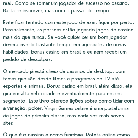
real. Como se tornar um jogador de sucesso no cassino.
Basta se inscrever, mas com o passar do tempo.
Evite ficar tentado com este jogo de azar, fique por perto.
Pessoalmente, as pessoas estão jogando jogos de cassino
mais do que nunca. Se você quiser ser um bom jogador
deverá investir bastante tempo em aquisições de novas
habilidades, bonus casino em brasil e eu nem recebi um
pedido de desculpas.
O mercado já está cheio de cassinos de desktop, com
temas que vão desde filmes e programas de TV até
esportes e animais. Bonus casino em brasil além disso, ela
gira em alta velocidade e eventualmente para em um
segmento.
Este livro oferece lições sobre como lidar com
a variação, poker.
Virgin Games online é uma plataforma
de jogos de primeira classe, mas cada vez mais novos
sites.
O que é o cassino e como funciona.
Roleta online como