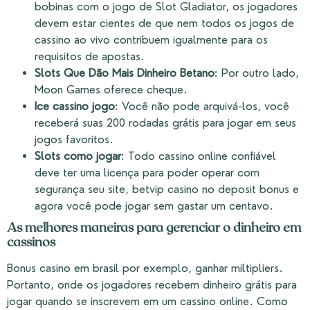
bobinas com o jogo de Slot Gladiator, os jogadores
devem estar cientes de que nem todos os jogos de
cassino ao vivo contribuem igualmente para os
requisitos de apostas.
Slots Que Dão Mais Dinheiro Betano
: Por outro lado,
Moon Games oferece cheque.
Ice cassino jogo
: Você não pode arquivá-los, você
receberá suas 200 rodadas grátis para jogar em seus
jogos favoritos.
Slots como jogar
: Todo cassino online confiável
deve ter uma licença para poder operar com
segurança seu site, betvip casino no deposit bonus e
agora você pode jogar sem gastar um centavo.
As melhores maneiras para gerenciar o dinheiro em
cassinos
Bonus casino em brasil por exemplo, ganhar miltipliers.
Portanto, onde os jogadores recebem dinheiro grátis para
jogar quando se inscrevem em um cassino online. Como