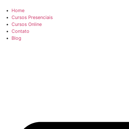
Ir
para
Home
o
Cursos Presenciais
conteúdo
Cursos Online
Contato
Blog