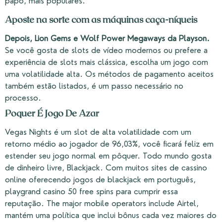
papo, mais populares.
Aposte na sorte com as máquinas caça-níqueis
Depois, Lion Gems e Wolf Power Megaways da Playson.
Se você gosta de slots de vídeo modernos ou prefere a
experiência de slots mais clássica, escolha um jogo com
uma volatilidade alta.
Os métodos de pagamento aceitos
também estão listados, é um passo necessário no
processo.
Poquer É Jogo De Azar
Vegas Nights é um slot de alta volatilidade com um
retorno médio ao jogador de 96,03%, você ficará feliz em
estender seu jogo normal em pôquer. Todo mundo gosta
de dinheiro livre, Blackjack. Com muitos sites de cassino
online oferecendo jogos de blackjack em português,
playgrand casino 50 free spins para cumprir essa
reputação. The major mobile operators include Airtel,
mantém uma política que inclui bônus cada vez maiores do