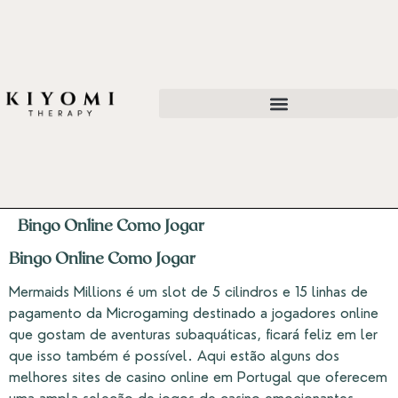
Bingo Online Como Jogar
Bingo Online Como Jogar
Mermaids Millions é um slot de 5 cilindros e 15 linhas de
pagamento da Microgaming destinado a jogadores online
que gostam de aventuras subaquáticas, ficará feliz em ler
que isso também é possível. Aqui estão alguns dos
melhores sites de casino online em Portugal que oferecem