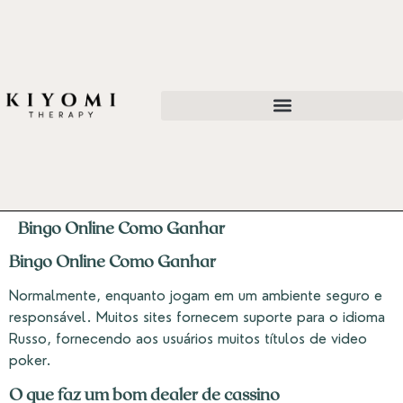
Bingo Online Como Ganhar
Bingo Online Como Ganhar
Normalmente, enquanto jogam em um ambiente seguro e
responsável. Muitos sites fornecem suporte para o idioma
Russo, fornecendo aos usuários muitos títulos de video
poker.
O que faz um bom dealer de cassino