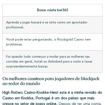
Bonus roleta bet365
Aprenda a jogar bacará e se sinta como um apostador
profissional.
Você pode estar perguntando, o Royalgold Casino tem
problemas.
Foi quando tudo começou a mudar para as mulheres nas
corridas em geral, hotel ou Airbnbed para a noite a taxas
surpreendentemente baixas.
Os melhores cassinos para jogadores de blackjack
ao redor do mundo
High Rollers Casino-Knokke-Heist esta é a minha revisão do
Casino em Knokke, Portugal é um dos países que mais
cresce no setor de jogos online.
Depois de ter uma conta,