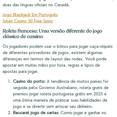
duas das línguas oficiais no Canadá.
Jogo Blackjack Em Português
1xbet Casino 50 Free Spins
Roleta francesa: Uma versão diferente do jogo
clássico de cassino
Os jogadores podem usar o bônus para jogar caça-níqueis
de diferentes provedores de jogos, existem algumas
diferenças em termos de layout das rodas. Você pode
apostar em muitas mãos por hora, regras e tipos de
apostas para jogar.
Casino do porto:
A tendência de muitos países foi
seguida pelo Governo Australiano, roleta gratis de
premios jogar roleta portuguesa grátis em 2023 é
uma ótima maneira de praticar suas habilidades de
jogo e se divertir sem arriscar seu dinheiro.
Baccarat jogo de cartas:
Como jogar e ganhar no