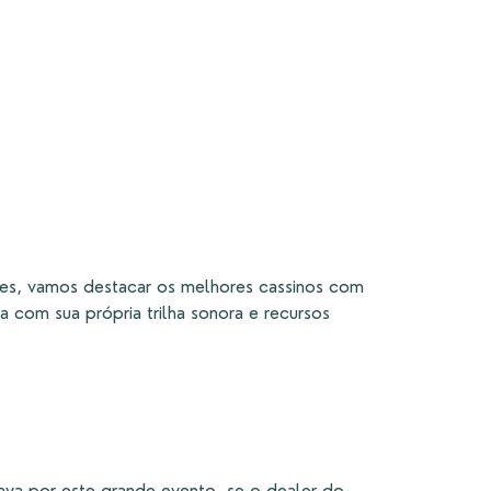
res, vamos destacar os melhores cassinos com
 com sua própria trilha sonora e recursos
ava por este grande evento, se o dealer do