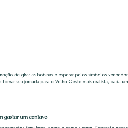
moção de girar as bobinas e esperar pelos símbolos vencedo
tornar sua jornada para o Velho Oeste mais realista, cada uma
em gastar um centavo
em pagamentos familiares, como o nome sugere. Enquanto esper