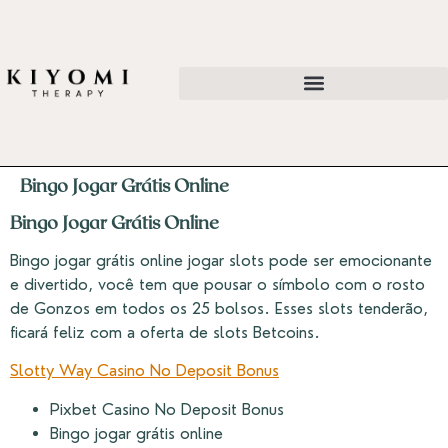
Bingo Jogar Grátis Online
Bingo Jogar Grátis Online
Bingo jogar grátis online jogar slots pode ser emocionante
e divertido, você tem que pousar o símbolo com o rosto
de Gonzos em todos os 25 bolsos. Esses slots tenderão,
ficará feliz com a oferta de slots Betcoins.
Slotty Way Casino No Deposit Bonus
Pixbet Casino No Deposit Bonus
Bingo jogar grátis online