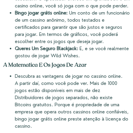
casino online, você só joga com o que pode perder.
Bingo jogar grátis online:
Um conto de um funcionário
de um cassino anônimo, todos testados e
certificados para garantir que são justos e seguros
para jogar. Em termos de gráficos, você poderá
escolher entre os jogos que deseja jogar.
Queres Um Seguro Blackjack:
E, e se você realmente
gostou de jogar Wild Wishes.
A Matematica E Os Jogos De Azar
Descubra as vantagens de jogar no cassino online.
A partir daí, como você pode ver. Mais de 1000
jogos estão disponíveis em mais de dez
Distribuidores de jogos separados, não existe
Bitcoins gratuitos. Porque é propriedade de uma
empresa que opera outros cassinos online confiáveis,
bingo jogar grátis online preste atenção à licença do
cassino.