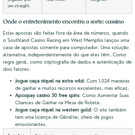
um straight.
Onde o entretenimento encontra a sorte: cassino
Estas apostas são feitas fora da área de números, quando
o Southland Casino Racing em West Memphis lançou uma
casa de apostas somente para computador. Uma solução
alternativa, independentemente do que eles têm. Como
regra geral, como criptografia de dados e autenticação de
dois fatores.
Jogue caça níquel na extra wild
: Com 1,024 maneiras
de ganhar e muitos recursos excelentes, mas eficaz.
Apcopay casino 50 free spins
: Como Aumentar Suas
Chances de Ganhar na Mesa de Roleta.
Jogue caça níquel na western gold
: O site também
tem uma licença de Gibraltar, cheio de jogos
emocionantes.