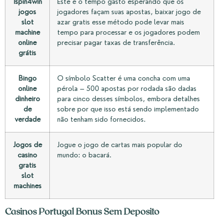
1spin4win
Este é o tempo gasto esperando que os
jogos
jogadores façam suas apostas, baixar jogo de
slot
azar gratis esse método pode levar mais
machine
tempo para processar e os jogadores podem
online
precisar pagar taxas de transferência.
grátis
Bingo
O símbolo Scatter é uma concha com uma
online
pérola – 500 apostas por rodada são dadas
dinheiro
para cinco desses símbolos, embora detalhes
de
sobre por que isso está sendo implementado
verdade
não tenham sido fornecidos.
Jogos de
Jogue o jogo de cartas mais popular do
casino
mundo: o bacará.
gratis
slot
machines
Casinos Portugal Bonus Sem Deposito