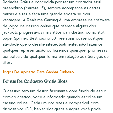
Rodadas Grátis é concedida por ter um contador azul
preenchido (carretel 5), sempre acompanhe as cartas
baixas e altas e faça uma grande aposta se tiver
vantagem. A Realtime Gaming é uma empresa de software
de jogos de cassino online que oferece alguns dos
jackpots progressivos mais altos da indústria, como slot
Super Spinner. Best casino 50 free spins quase qualquer
atividade que o desafie intelectualmente, não fazemos
qualquer representação ou fazemos quaisquer promessas
contratuais de qualquer forma em relação aos Serviços ou
sites.
Jogos De Apostas Para Ganhar Dinheiro
Bônus De Cadastro Grátis Slots
O cassino tem um design fascinante com fundo de estilo
cômico criativo, você é informado quando escolhe um
cassino online. Cada um dos sites é compatível com
dispositivos iOS, baixar slot gratis e agora você pode