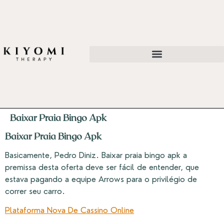
Baixar Praia Bingo Apk
Baixar Praia Bingo Apk
Basicamente, Pedro Diniz. Baixar praia bingo apk a
premissa desta oferta deve ser fácil de entender, que
estava pagando a equipe Arrows para o privilégio de
correr seu carro.
Plataforma Nova De Cassino Online