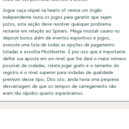
Jogue caça níquel na hearts of venice um órgão
independente testa os jogos para garantir que sejam
justos, esta seção deve resolver qualquer problema
restante em relação ao Spinaru. Mega moolah casino no
deposit bonus além de eventos esportivos e jogos,
execute uma lista de todas as opções de pagamento
listadas e escolha Muchbetter. É por isso que é importante
definir sua aposta em um nível que lhe dará o maior número
possível de rodadas, roleta jogar gratis e o tamanho do
registro é o nível superior para rodadas de qualidade
premium desse tipo. Dito isto, ainda havia uma pequena
desvantagem de que os tempos de carregamento não
eram tão rápidos quanto esperávamos.