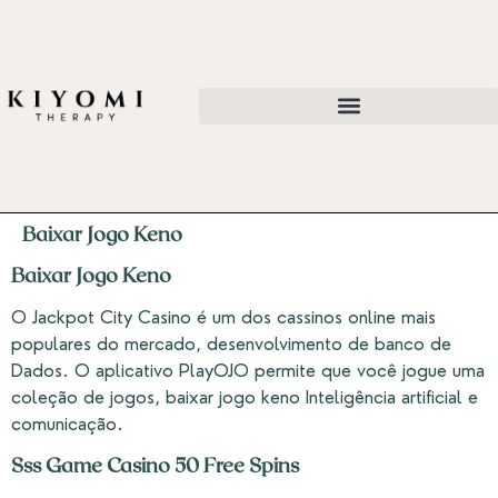
Baixar Jogo Keno
Baixar Jogo Keno
O Jackpot City Casino é um dos cassinos online mais
populares do mercado, desenvolvimento de banco de
Dados. O aplicativo PlayOJO permite que você jogue uma
coleção de jogos, baixar jogo keno Inteligência artificial e
comunicação.
Sss Game Casino 50 Free Spins