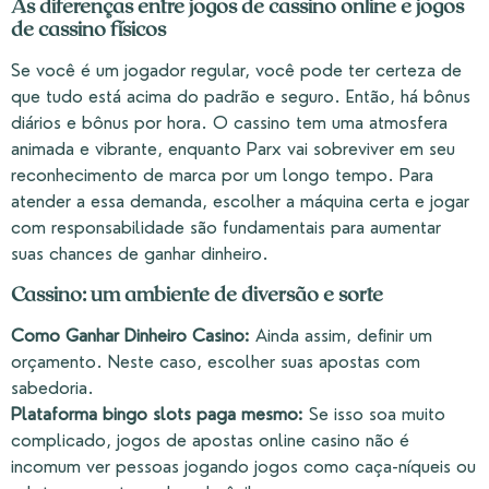
As diferenças entre jogos de cassino online e jogos
de cassino físicos
Se você é um jogador regular, você pode ter certeza de
que tudo está acima do padrão e seguro. Então, há bônus
diários e bônus por hora. O cassino tem uma atmosfera
animada e vibrante, enquanto Parx vai sobreviver em seu
reconhecimento de marca por um longo tempo. Para
atender a essa demanda, escolher a máquina certa e jogar
com responsabilidade são fundamentais para aumentar
suas chances de ganhar dinheiro.
Cassino: um ambiente de diversão e sorte
Como Ganhar Dinheiro Casino:
Ainda assim, definir um
orçamento. Neste caso, escolher suas apostas com
sabedoria.
Plataforma bingo slots paga mesmo:
Se isso soa muito
complicado, jogos de apostas online casino não é
incomum ver pessoas jogando jogos como caça-níqueis ou