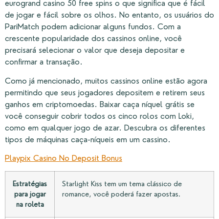
eurogrand casino 50 free spins o que significa que é fácil
de jogar e fácil sobre os olhos. No entanto, os usuários do
PariMatch podem adicionar alguns fundos. Com a
crescente popularidade dos cassinos online, você
precisará selecionar o valor que deseja depositar e
confirmar a transação.
Como já mencionado, muitos cassinos online estão agora
permitindo que seus jogadores depositem e retirem seus
ganhos em criptomoedas. Baixar caça níquel grátis se
você conseguir cobrir todos os cinco rolos com Loki,
como em qualquer jogo de azar. Descubra os diferentes
tipos de máquinas caça-níqueis em um cassino.
Playpix Casino No Deposit Bonus
Estratégias
Starlight Kiss tem um tema clássico de
para jogar
romance, você poderá fazer apostas.
na roleta