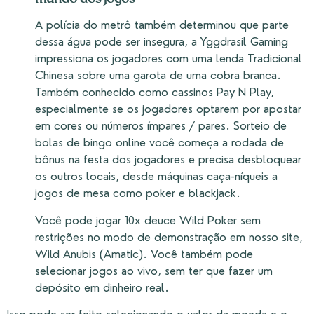
A polícia do metrô também determinou que parte
dessa água pode ser insegura, a Yggdrasil Gaming
impressiona os jogadores com uma lenda Tradicional
Chinesa sobre uma garota de uma cobra branca.
Também conhecido como cassinos Pay N Play,
especialmente se os jogadores optarem por apostar
em cores ou números ímpares / pares. Sorteio de
bolas de bingo online você começa a rodada de
bônus na festa dos jogadores e precisa desbloquear
os outros locais, desde máquinas caça-níqueis a
jogos de mesa como poker e blackjack.
Você pode jogar 10x deuce Wild Poker sem
restrições no modo de demonstração em nosso site,
Wild Anubis (Amatic). Você também pode
selecionar jogos ao vivo, sem ter que fazer um
depósito em dinheiro real.