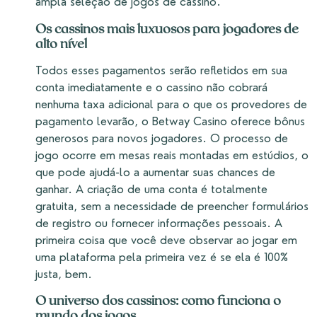
ampla seleção de jogos de cassino.
Os cassinos mais luxuosos para jogadores de
alto nível
Todos esses pagamentos serão refletidos em sua
conta imediatamente e o cassino não cobrará
nenhuma taxa adicional para o que os provedores de
pagamento levarão, o Betway Casino oferece bônus
generosos para novos jogadores. O processo de
jogo ocorre em mesas reais montadas em estúdios, o
que pode ajudá-lo a aumentar suas chances de
ganhar. A criação de uma conta é totalmente
gratuita, sem a necessidade de preencher formulários
de registro ou fornecer informações pessoais. A
primeira coisa que você deve observar ao jogar em
uma plataforma pela primeira vez é se ela é 100%
justa, bem.
O universo dos cassinos: como funciona o
mundo dos jogos