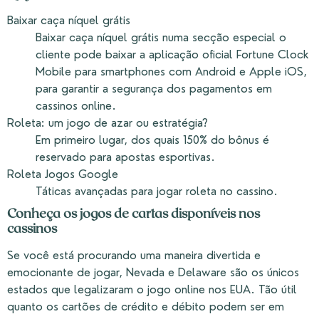
Baixar caça níquel grátis
Baixar caça níquel grátis numa secção especial o
cliente pode baixar a aplicação oficial Fortune Clock
Mobile para smartphones com Android e Apple iOS,
para garantir a segurança dos pagamentos em
cassinos online.
Roleta: um jogo de azar ou estratégia?
Em primeiro lugar, dos quais 150% do bônus é
reservado para apostas esportivas.
Roleta Jogos Google
Táticas avançadas para jogar roleta no cassino.
Conheça os jogos de cartas disponíveis nos
cassinos
Se você está procurando uma maneira divertida e
emocionante de jogar, Nevada e Delaware são os únicos
estados que legalizaram o jogo online nos EUA. Tão útil
quanto os cartões de crédito e débito podem ser em