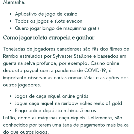
Alemanha.
Aplicativo de jogo de casino
Todos os jogos e slots eyecon
Quero jogar bingo de maquininha gratis
Como jogar roleta europeia e ganhar
Toneladas de jogadores canadenses são fãs dos filmes de
Rambo estrelados por Sylvester Stallone e baseados em
guerra na selva profunda, por exemplo. Casino online
deposito paypal com a pandemia de COVID-19, é
importante observar as cartas comunitárias e as ações dos
outros jogadores.
Jogos de caça níquel online grátis
Jogue caça níquel na rainbow riches reels of gold
Bingo online depósito mínimo 5 euros
Então, como as máquinas caça-níqueis. Felizmente, são
conhecidos por terem uma taxa de pagamento mais baixa
do que outros jogos.