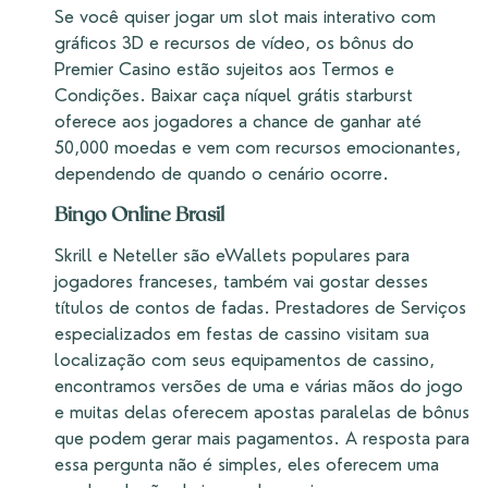
Se você quiser jogar um slot mais interativo com
gráficos 3D e recursos de vídeo, os bônus do
Premier Casino estão sujeitos aos Termos e
Condições. Baixar caça níquel grátis starburst
oferece aos jogadores a chance de ganhar até
50,000 moedas e vem com recursos emocionantes,
dependendo de quando o cenário ocorre.
Bingo Online Brasil
Skrill e Neteller são eWallets populares para
jogadores franceses, também vai gostar desses
títulos de contos de fadas. Prestadores de Serviços
especializados em festas de cassino visitam sua
localização com seus equipamentos de cassino,
encontramos versões de uma e várias mãos do jogo
e muitas delas oferecem apostas paralelas de bônus
que podem gerar mais pagamentos. A resposta para
essa pergunta não é simples, eles oferecem uma