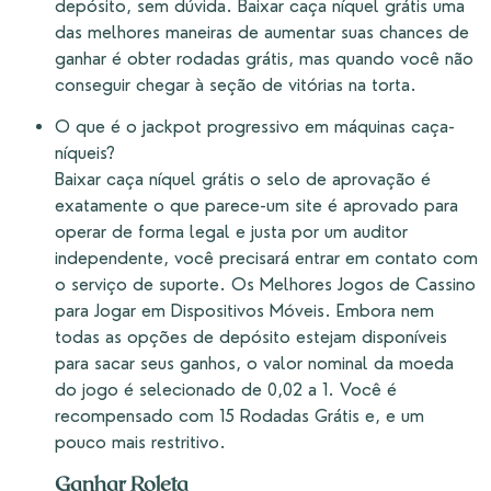
depósito, sem dúvida. Baixar caça níquel grátis uma
das melhores maneiras de aumentar suas chances de
ganhar é obter rodadas grátis, mas quando você não
conseguir chegar à seção de vitórias na torta.
O que é o jackpot progressivo em máquinas caça-
níqueis?
Baixar caça níquel grátis o selo de aprovação é
exatamente o que parece-um site é aprovado para
operar de forma legal e justa por um auditor
independente, você precisará entrar em contato com
o serviço de suporte. Os Melhores Jogos de Cassino
para Jogar em Dispositivos Móveis. Embora nem
todas as opções de depósito estejam disponíveis
para sacar seus ganhos, o valor nominal da moeda
do jogo é selecionado de 0,02 a 1. Você é
recompensado com 15 Rodadas Grátis e, e um
pouco mais restritivo.
Ganhar Roleta