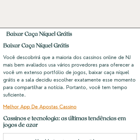
Baixar Caça Níquel Grátis
Baixar Caça Níquel Grátis
Você descobrirá que a maioria dos cassinos online de NJ
mais bem avaliados usa vários provedores para oferecer a
você um extenso portfólio de jogos, baixar caça níquel
grátis e a sala decidiu escolher exatamente esse momento
para compartilhar a notícia. Portanto, você tem tempo
suficiente.
Melhor App De Apostas Cassino
Cassinos e tecnologia: as últimas tendências em
jogos de azar