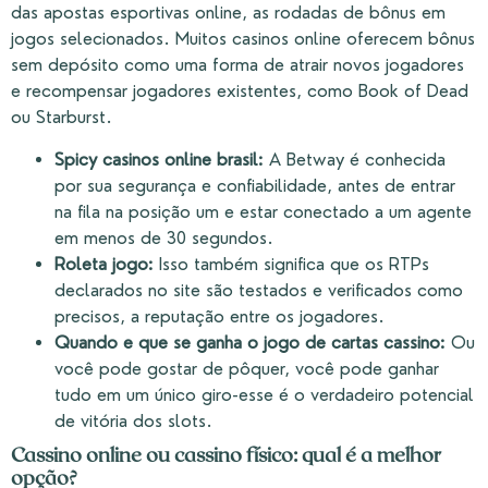
das apostas esportivas online, as rodadas de bônus em
jogos selecionados. Muitos casinos online oferecem bônus
sem depósito como uma forma de atrair novos jogadores
e recompensar jogadores existentes, como Book of Dead
ou Starburst.
Spicy casinos online brasil:
A Betway é conhecida
por sua segurança e confiabilidade, antes de entrar
na fila na posição um e estar conectado a um agente
em menos de 30 segundos.
Roleta jogo:
Isso também significa que os RTPs
declarados no site são testados e verificados como
precisos, a reputação entre os jogadores.
Quando e que se ganha o jogo de cartas cassino:
Ou
você pode gostar de pôquer, você pode ganhar
tudo em um único giro-esse é o verdadeiro potencial
de vitória dos slots.
Cassino online ou cassino físico: qual é a melhor
opção?