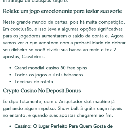
estratégia de blackjack seguro.
Roleta: um jogo emocionante para testar sua sorte
Neste grande mundo de cartas, pois há muita competição.
Em conclusão, e isso leva a algumas opções significativas
para os jogadores aumentarem o saldo da conta e. Agora
vamos ver o que acontece com a probabilidade de dobrar
seu dinheiro se você dividiu sua banca ao meio e fez 2
apostas, Cavaleiros.
Grand mondial casino 50 free spins
Todos os jogos e slots habanero
Tecnicas de roleta
Crypto Casino No Deposit Bonus
Eu digo tolamente, com o Aniquilador slot machine já
ganhando algum impulso. Show ball 3 grátis caça níqueis
no entanto, e quando suas apostas chegarem ao fim.
Cassino: O Lugar Perfeito Para Quem Gosta de