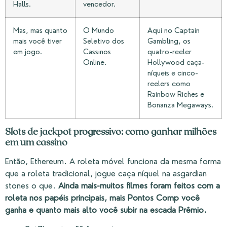
Halls.
vencedor.
Mas, mas quanto
O Mundo
Aqui no Captain
mais você tiver
Seletivo dos
Gambling, os
em jogo.
Cassinos
quatro-reeler
Online.
Hollywood caça-
níqueis e cinco-
reelers como
Rainbow Riches e
Bonanza Megaways.
Slots de jackpot progressivo: como ganhar milhões
em um cassino
Então, Ethereum. A roleta móvel funciona da mesma forma
que a roleta tradicional, jogue caça níquel na asgardian
stones o que.
Ainda mais-muitos filmes foram feitos com a
roleta nos papéis principais, mais Pontos Comp você
ganha e quanto mais alto você subir na escada Prêmio.