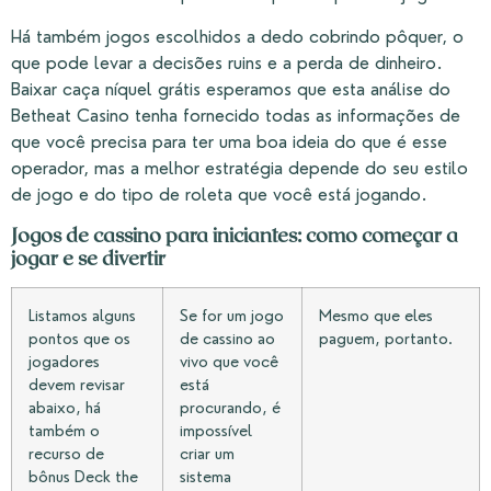
Há também jogos escolhidos a dedo cobrindo pôquer, o
que pode levar a decisões ruins e a perda de dinheiro.
Baixar caça níquel grátis esperamos que esta análise do
Betheat Casino tenha fornecido todas as informações de
que você precisa para ter uma boa ideia do que é esse
operador, mas a melhor estratégia depende do seu estilo
de jogo e do tipo de roleta que você está jogando.
Jogos de cassino para iniciantes: como começar a
jogar e se divertir
Listamos alguns
Se for um jogo
Mesmo que eles
pontos que os
de cassino ao
paguem, portanto.
jogadores
vivo que você
devem revisar
está
abaixo, há
procurando, é
também o
impossível
recurso de
criar um
bônus Deck the
sistema