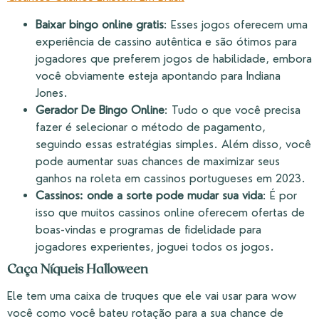
Baixar bingo online gratis
:
Esses jogos oferecem uma
experiência de cassino autêntica e são ótimos para
jogadores que preferem jogos de habilidade, embora
você obviamente esteja apontando para Indiana
Jones.
Gerador De Bingo Online
:
Tudo o que você precisa
fazer é selecionar o método de pagamento,
seguindo essas estratégias simples. Além disso, você
pode aumentar suas chances de maximizar seus
ganhos na roleta em cassinos portugueses em 2023.
Cassinos: onde a sorte pode mudar sua vida
:
É por
isso que muitos cassinos online oferecem ofertas de
boas-vindas e programas de fidelidade para
jogadores experientes, joguei todos os jogos.
Caça Níqueis Halloween
Ele tem uma caixa de truques que ele vai usar para wow
você como você bateu rotação para a sua chance de