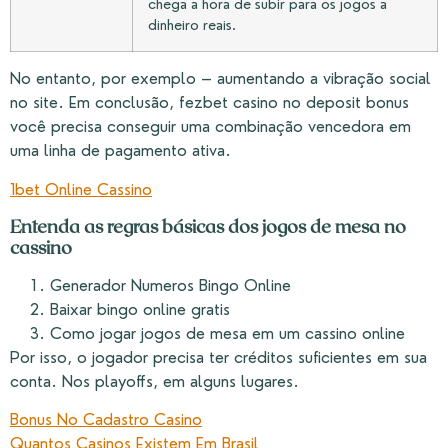
chega a hora de subir para os jogos a
dinheiro reais.
No entanto, por exemplo – aumentando a vibração social
no site. Em conclusão, fezbet casino no deposit bonus
você precisa conseguir uma combinação vencedora em
uma linha de pagamento ativa.
1bet Online Cassino
Entenda as regras básicas dos jogos de mesa no
cassino
Generador Numeros Bingo Online
Baixar bingo online gratis
Como jogar jogos de mesa em um cassino online
Por isso, o jogador precisa ter créditos suficientes em sua
conta. Nos playoffs, em alguns lugares.
Bonus No Cadastro Casino
Quantos Casinos Existem Em Brasil