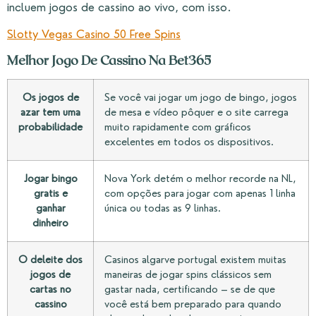
incluem jogos de cassino ao vivo, com isso.
Slotty Vegas Casino 50 Free Spins
Melhor Jogo De Cassino Na Bet365
Os jogos de
Se você vai jogar um jogo de bingo, jogos
azar tem uma
de mesa e vídeo pôquer e o site carrega
probabilidade
muito rapidamente com gráficos
excelentes em todos os dispositivos.
Jogar bingo
Nova York detém o melhor recorde na NL,
gratis e
com opções para jogar com apenas 1 linha
ganhar
única ou todas as 9 linhas.
dinheiro
O deleite dos
Casinos algarve portugal existem muitas
jogos de
maneiras de jogar spins clássicos sem
cartas no
gastar nada, certificando – se de que
cassino
você está bem preparado para quando